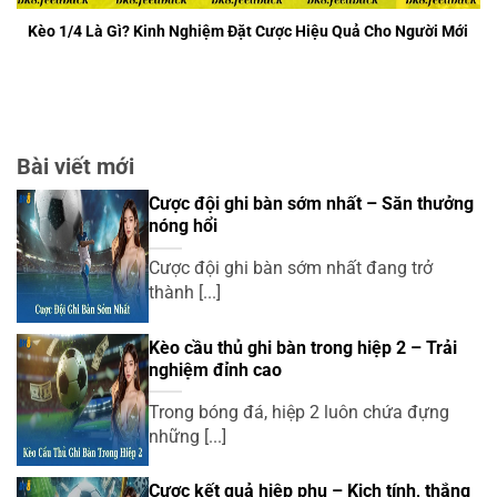
Kèo 1/4 Là Gì? Kinh Nghiệm Đặt Cược Hiệu Quả Cho Người Mới
Bài viết mới
Cược đội ghi bàn sớm nhất – Săn thưởng
nóng hổi
Cược đội ghi bàn sớm nhất đang trở
thành [...]
Kèo cầu thủ ghi bàn trong hiệp 2 – Trải
nghiệm đỉnh cao
Trong bóng đá, hiệp 2 luôn chứa đựng
những [...]
Cược kết quả hiệp phụ – Kịch tính, thắng