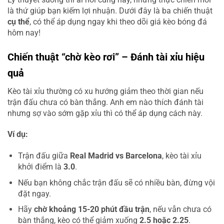
là thứ giúp bạn kiếm lợi nhuận. Dưới đây là ba chiến thuật
cụ thể
, có thể áp dụng ngay khi theo dõi giá kèo bóng đá
hôm nay!
Chiến thuật “chờ kèo rơi” – Đánh tài xỉu hiệu
quả
Kèo tài xỉu thường có xu hướng giảm theo thời gian nếu
trận đấu chưa có bàn thắng. Anh em nào thích đánh tài
nhưng sợ vào sớm gặp xỉu thì có thể áp dụng cách này.
Ví dụ:
Trận đấu giữa
Real Madrid vs Barcelona
, kèo tài xỉu
khởi điểm là
3.0
.
Nếu bạn không chắc trận đấu sẽ có nhiều bàn, đừng vội
đặt ngay.
Hãy
chờ khoảng 15-20 phút đầu trận
, nếu vẫn chưa có
bàn thắng, kèo có thể giảm xuống
2.5 hoặc 2.25
.