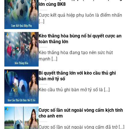
lớn cùng BK8
Cược kết quả hiệp phụ luôn là điểm nhấn
[...]
Kèo thắng hòa bùng nổ bí quyết cược an
toàn thắng lớn
Kèo thắng hòa đang tạo nên sức hút
mạnh [...]
Bí quyết thắng lớn với kèo cầu thủ ghi
bàn mở tỷ số
Kèo cầu thủ ghi bàn mở tỷ số là [...]
Cược số lần sút ngoài vòng cấm kịch tính
cho anh em
Cược số lần sút ngoài vòng cấm đã trở [...]