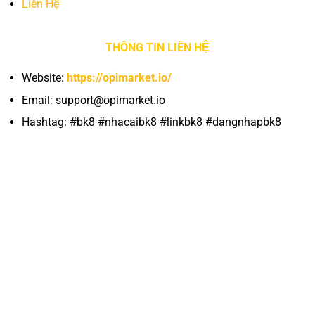
Liên Hệ
THÔNG TIN LIÊN HỆ
Website:
https://opimarket.io/
Email: support
@opimarket.io
Hashtag:
#bk8 #nhacaibk8 #linkbk8 #dangnhapbk8