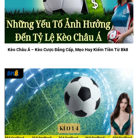
Kèo Châu Á – Kèo Cược Đẳng Cấp, Mẹo Hay Kiếm Tiền Từ Bk8