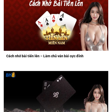
Cách nhớ bài tiến lên – Làm chủ ván bài cực đỉnh