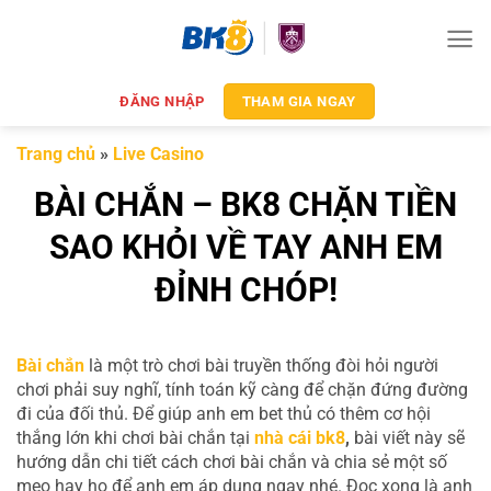
Chuyển
đến
nội
dung
ĐĂNG NHẬP
THAM GIA NGAY
Trang chủ
»
Live Casino
BÀI CHẮN – BK8 CHẶN TIỀN
SAO KHỎI VỀ TAY ANH EM
ĐỈNH CHÓP!
Bài chắn
là một trò chơi bài truyền thống đòi hỏi người
chơi phải suy nghĩ, tính toán kỹ càng để chặn đứng đường
đi của đối thủ. Để giúp anh em bet thủ có thêm cơ hội
thắng lớn khi chơi bài chắn tại
nhà cái bk8
,
bài viết này sẽ
hướng dẫn chi tiết cách chơi bài chắn và chia sẻ một số
mẹo hay ho để anh em áp dụng ngay nhé. Đọc xong là anh