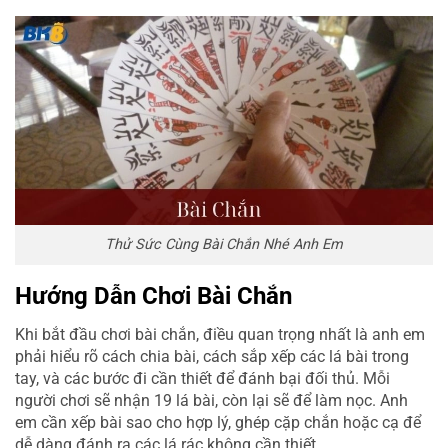
Thử Sức Cùng Bài Chắn Nhé Anh Em
Hướng Dẫn Chơi Bài Chắn
Khi bắt đầu chơi bài chắn, điều quan trọng nhất là anh em
phải hiểu rõ cách chia bài, cách sắp xếp các lá bài trong
tay, và các bước đi cần thiết để đánh bại đối thủ. Mỗi
người chơi sẽ nhận 19 lá bài, còn lại sẽ để làm nọc. Anh
em cần xếp bài sao cho hợp lý, ghép cặp chắn hoặc cạ để
dễ dàng đánh ra các lá rác không cần thiết.