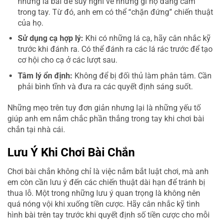
những lá bài để suy nghĩ về những gì họ đang cầm
trong tay. Từ đó, anh em có thể “chặn đứng” chiến thuật
của họ.
Sử dụng cạ hợp lý:
Khi có những lá cạ, hãy cân nhắc kỹ
trước khi đánh ra. Có thể đánh ra các lá rác trước để tạo
cơ hội cho cạ ở các lượt sau.
Tâm lý ổn định:
Không để bị đối thủ làm phân tâm. Cần
phải bình tĩnh và đưa ra các quyết định sáng suốt.
Những mẹo trên tuy đơn giản nhưng lại là những yếu tố
giúp anh em nắm chắc phần thắng trong tay khi chơi bài
chắn tại nhà cái.
Lưu Ý Khi Chơi Bài Chắn
Chơi bài chắn không chỉ là việc nắm bắt luật chơi, mà anh
em còn cần lưu ý đến các chiến thuật dài hạn để tránh bị
thua lỗ. Một trong những lưu ý quan trọng là không nên
quá nóng vội khi xuống tiền cược. Hãy cân nhắc kỹ tình
hình bài trên tay trước khi quyết định số tiền cược cho mỗi