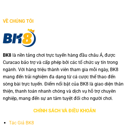
VỀ CHÚNG TÔI
BK8
là nền tảng chơi trực tuyến hàng đầu châu Á, được
Curacao bảo trợ và cấp phép bởi các tổ chức uy tín trong
ngành. Với hàng triệu thành viên tham gia mỗi ngày, BK8
mang đến trải nghiệm đa dạng từ cá cược thể thao đến
sòng bài trực tuyến. Điểm nổi bật của BK8 là giao diện thân
thiện, thanh toán nhanh chóng và dịch vụ hỗ trợ chuyên
nghiệp, mang đến sự an tâm tuyệt đối cho người chơi.
CHÍNH SÁCH VÀ ĐIỀU KHOẢN
Tác Giả BK8