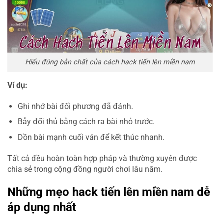
Hiểu đúng bản chất của cách hack tiến lên miền nam
Ví dụ:
Ghi nhớ bài đối phương đã đánh.
Bẫy đối thủ bằng cách ra bài nhỏ trước.
Dồn bài mạnh cuối ván để kết thúc nhanh.
Tất cả đều hoàn toàn hợp pháp và thường xuyên được
chia sẻ trong cộng đồng người chơi lâu năm.
Những mẹo hack tiến lên miền nam dễ
áp dụng nhất