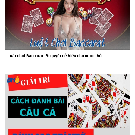
Luật chơi Baccarat: Bí quyết dễ hiểu cho cược thủ