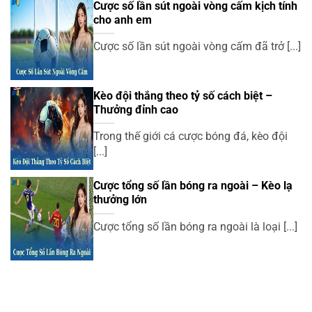
Cược số lần sút ngoài vòng cấm kịch tính
cho anh em
Cược số lần sút ngoài vòng cấm đã trở [...]
Kèo đội thắng theo tỷ số cách biệt –
Thưởng đỉnh cao
Trong thế giới cá cược bóng đá, kèo đội
[...]
Cược tổng số lần bóng ra ngoài – Kèo lạ
thưởng lớn
Cược tổng số lần bóng ra ngoài là loại [...]