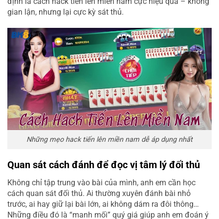
định là cách hack tiến lên miền nam cực hiệu quả – không
gian lận, nhưng lại cực kỳ sát thủ.
Những mẹo hack tiến lên miền nam dễ áp dụng nhất
Quan sát cách đánh để đọc vị tâm lý đối thủ
Không chỉ tập trung vào bài của mình, anh em cần học
cách quan sát đối thủ. Ai thường xuyên đánh bài nhỏ
trước, ai hay giữ lại bài lớn, ai không dám ra đôi thông…
Những điều đó là “manh mối” quý giá giúp anh em đoán ý