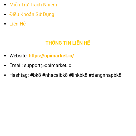
Miễn Trừ Trách Nhiệm
Điều Khoản Sử Dụng
Liên Hệ
THÔNG TIN LIÊN HỆ
Website:
https://opimarket.io/
Email: support
@opimarket.io
Hashtag:
#bk8 #nhacaibk8 #linkbk8 #dangnhapbk8