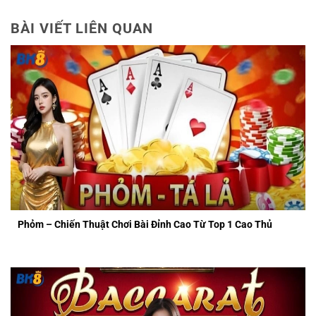
BÀI VIẾT LIÊN QUAN
Phỏm – Chiến Thuật Chơi Bài Đỉnh Cao Từ Top 1 Cao Thủ