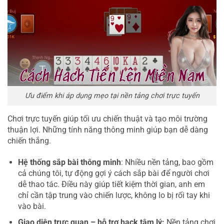
Ưu điểm khi áp dụng mẹo tại nền tảng chơi trực tuyến
Chơi trực tuyến giúp tối ưu chiến thuật và tạo môi trường
thuận lợi. Những tính năng thông minh giúp bạn dễ dàng
chiến thắng.
Hệ thống sắp bài thông minh
: Nhiều nền tảng, bao gồm
cả chúng tôi, tự động gợi ý cách sắp bài để người chơi
dễ thao tác. Điều này giúp tiết kiệm thời gian, anh em
chỉ cần tập trung vào chiến lược, không lo bị rối tay khi
vào bài.
Giao diện trực quan – hỗ trợ hack tâm lý:
Nền tảng chơi