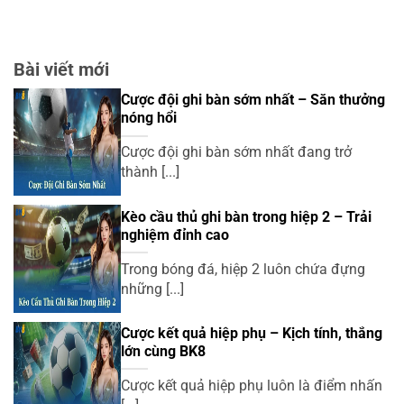
Bài viết mới
Cược đội ghi bàn sớm nhất – Săn thưởng
nóng hổi
Cược đội ghi bàn sớm nhất đang trở
thành [...]
Kèo cầu thủ ghi bàn trong hiệp 2 – Trải
nghiệm đỉnh cao
Trong bóng đá, hiệp 2 luôn chứa đựng
những [...]
Cược kết quả hiệp phụ – Kịch tính, thắng
lớn cùng BK8
Cược kết quả hiệp phụ luôn là điểm nhấn