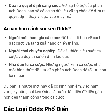
Đưa ra quyết định sáng suốt:
Với sự hỗ trợ của phân
tích Odds, bạn sẽ có cơ sở dữ liệu vững chắc để đưa ra
quyết định thay vì dựa vào may mắn.
Ai cần học cách soi kèo Odds?
Người mới tham gia cá cược:
Để hiểu rõ hơn về cách
đặt cược và tăng khả năng chiến thắng.
Người chơi chuyên nghiệp:
Để cải thiện hiệu suất cá
cược và duy trì sự ổn định lâu dài.
Nhà đầu tư cá cược:
Những người xem cá cược như
một hình thức đầu tư cần phân tích Odds để tối ưu hóa
lợi nhuận.
Dù bạn là người mới hay đã có kinh nghiệm, việc nắm
vững kỹ năng soi kèo Odds là bước đầu tiên để tiến gần
hơn đến thành công trong cá cược!
Các Loại Odds Phổ Biến