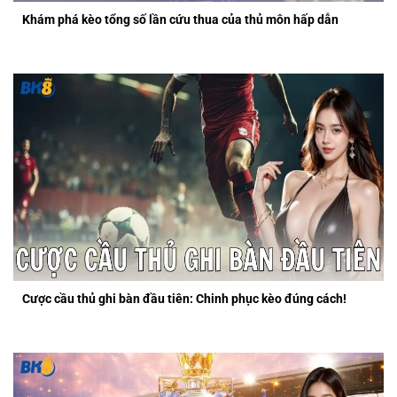
Khám phá kèo tổng số lần cứu thua của thủ môn hấp dẫn
Cược cầu thủ ghi bàn đầu tiên: Chinh phục kèo đúng cách!