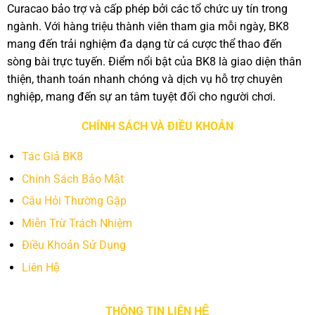
Curacao bảo trợ và cấp phép bởi các tổ chức uy tín trong
ngành. Với hàng triệu thành viên tham gia mỗi ngày, BK8
mang đến trải nghiệm đa dạng từ cá cược thể thao đến
sòng bài trực tuyến. Điểm nổi bật của BK8 là giao diện thân
thiện, thanh toán nhanh chóng và dịch vụ hỗ trợ chuyên
nghiệp, mang đến sự an tâm tuyệt đối cho người chơi.
CHÍNH SÁCH VÀ ĐIỀU KHOẢN
Tác Giả BK8
Chính Sách Bảo Mật
Câu Hỏi Thường Gặp
Miễn Trừ Trách Nhiệm
Điều Khoản Sử Dụng
Liên Hệ
THÔNG TIN LIÊN HỆ