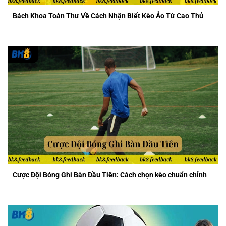
Bách Khoa Toàn Thư Về Cách Nhận Biết Kèo Ảo Từ Cao Thủ
Cược Đội Bóng Ghi Bàn Đầu Tiên: Cách chọn kèo chuẩn chỉnh