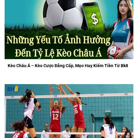
Kèo Châu Á – Kèo Cược Đẳng Cấp, Mẹo Hay Kiếm Tiền Từ Bk8