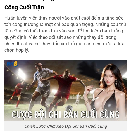
Công Cuối Trận
Huấn luyện viên thay người vào phút cuối để gia tăng sức
tấn công thường là một chỉ báo quan trọng. Những cầu thủ
tấn công có thể được đưa vào sân để tìm kiếm bàn thắng
quyết định. Việc theo dõi sát sao những thay đổi trong
chiến thuật và sự thay đổi cầu thủ giúp anh em đưa ra lựa
chọn hợp lý.
Chiến Lược Chơi Kèo Đội Ghi Bàn Cuối Cùng