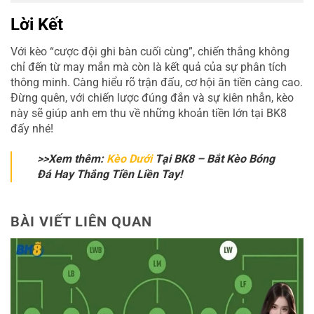
Lời Kết
Với kèo “cược đội ghi bàn cuối cùng”, chiến thắng không
chỉ đến từ may mắn mà còn là kết quả của sự phân tích
thông minh. Càng hiểu rõ trận đấu, cơ hội ăn tiền càng cao.
Đừng quên, với chiến lược đúng đắn và sự kiên nhẫn, kèo
này sẽ giúp anh em thu về những khoản tiền lớn tại BK8
đấy nhé!
>>Xem thêm:
Kèo Dưới
Tại BK8 – Bắt Kèo Bóng
Đá Hay Thắng Tiền Liền Tay!
BÀI VIẾT LIÊN QUAN