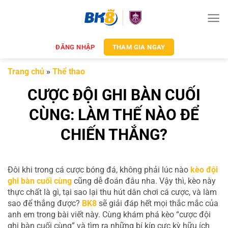
Chuyển
đến
nội
dung
ĐĂNG NHẬP
THAM GIA NGAY
Trang chủ
»
Thể thao
CƯỢC ĐỘI GHI BÀN CUỐI
CÙNG: LÀM THẾ NÀO ĐỂ
CHIẾN THẮNG?
Đôi khi trong cá cược bóng đá, không phải lúc nào
kèo đội
ghi bàn cuối cùng
cũng dễ đoán đâu nha. Vậy thì, kèo này
thực chất là gì, tại sao lại thu hút dân chơi cá cược, và làm
sao để thắng được?
BK8
sẽ giải đáp hết mọi thắc mắc của
anh em trong bài viết này. Cùng khám phá kèo “cược đội
ghi bàn cuối cùng” và tìm ra những bí kíp cực kỳ hữu ích