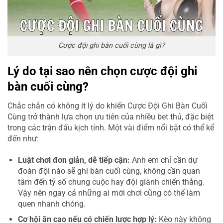
Cược đội ghi bàn cuối cùng là gì?
Lý do tại sao nên chọn cược đội ghi
bàn cuối cùng?
Chắc chắn có không ít lý do khiến Cược Đội Ghi Bàn Cuối
Cùng trở thành lựa chọn ưu tiên của nhiều bet thủ, đặc biệt
trong các trận đấu kịch tính. Một vài điểm nổi bật có thể kể
đến như:
Luật chơi đơn giản, dễ tiếp cận:
Anh em chỉ cần dự
đoán đội nào sẽ ghi bàn cuối cùng, không cần quan
tâm đến tỷ số chung cuộc hay đội giành chiến thắng.
Vậy nên ngay cả những ai mới chơi cũng có thể làm
quen nhanh chóng.
Cơ hội ăn cao nếu có chiến lược hợp lý:
Kèo này không