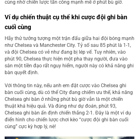
cùng nhờ chiến lược tấn công mạnh mẽ ở phút bù giờ.
Ví dụ chiến thuật cụ thể khi cược đội ghi bàn
cuối cùng
Hãy thử tưởng tượng một trận đấu giữa hai đội bóng mạnh
như Chelsea và Manchester City. Tỷ số sau 85 phút là 1-1,
và đội Chelsea có vẻ như đang bị lép vế. Tuy nhiên, vào
phút 90, Chelsea thực hiện một pha thay người, đưa vào
sân một tiền đạo rất nguy hiểm, người này có khả năng ghi
bàn quyết định.
Với thông tin này, nếu anh em đặt cược vào Chelsea ghi
bàn cuối cùng, dù có thể City đang chiếm ưu thế, khả năng
Chelsea ghi bàn ở những phút bù giờ vẫn là một chiến
thuật khá hiệu quả. Và đúng như dự đoán, phút 93,
Chelsea ghi bàn ấn định chiến thắng 2-1. Đây là một ví dụ
điển hình cho chiến lược chơi kèo “cược đội ghi bàn cuối
cùng” cực kỳ hợp lý, nè!