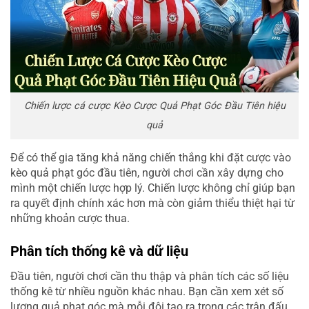
Chiến lược cá cược Kèo Cược Quả Phạt Góc Đầu Tiên hiệu
quả
Để có thể gia tăng khả năng chiến thắng khi đặt cược vào
kèo quả phạt góc đầu tiên, người chơi cần xây dựng cho
mình một chiến lược hợp lý. Chiến lược không chỉ giúp bạn
ra quyết định chính xác hơn mà còn giảm thiểu thiệt hại từ
những khoản cược thua.
Phân tích thống kê và dữ liệu
Đầu tiên, người chơi cần thu thập và phân tích các số liệu
thống kê từ nhiều nguồn khác nhau. Bạn cần xem xét số
lượng quả phạt góc mà mỗi đội tạo ra trong các trận đấu