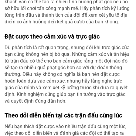
khách vẫn có thể tạo ra nhiều tình huống phạt góc nếu họ
sở hữu lối chơi tấn công mạnh mẽ. Hãy phân tích kỹ lưỡng
từng trận đấu và thành tích của đội để xem xét yếu tố địa
điểm có ảnh hưởng đến kết quả cược của bạn không.
Đặt cược theo cảm xúc và trực giác
Dù phân tích là rất quan trọng, nhưng đôi khi trực giác của
bạn cũng không nên bị bỏ qua. Những cảm xúc và tín hiệu
từ trận đấu có thể cho bạn cảm giác rằng một đội nào đó
sẽ tạo ra nhiều quả phạt góc hơn so với dự đoán thông
thường. Điều này không có nghĩa là bạn nên đặt cược
hoàn toàn dựa vào cảm xúc, nhưng hãy lắng nghe trực
giác của mình và xem xét kỹ lưỡng trước khi đưa ra quyết
định. Kinh nghiệm cũng giúp bạn tin tưởng vào trực giác
và quyết định đúng đắn hơn.
Theo dõi diễn biến tại các trận đấu cùng lúc
Nếu bạn thích đặt cược vào nhiều trận đấu cùng một lúc,
việc theo dõi diễn biến và đánh giá các đội có thể tạo ra