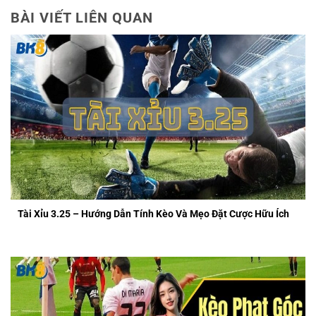
BÀI VIẾT LIÊN QUAN
Tài Xỉu 3.25 – Hướng Dẫn Tính Kèo Và Mẹo Đặt Cược Hữu Ích