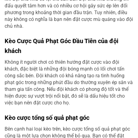
đấu quyết tâm hơn và có nhiều cơ hội gây sức ép lên đối
phương trong khoảng thời gian đầu trận. Tuy nhiên, điều
này không có nghĩa là bạn nên đặt cược mù quáng vào đội
chủ nhà.
Kèo Cược Quả Phạt Góc Đầu Tiên của đội
khách
Không ít người chơi có thiên hướng đặt cược vào đội
khách, đặc biệt là những đội bóng mạnh có lối chơi tấn
công sắc bén. Đội khách có khả năng tạo ra tình huống
phạt góc trong những phút đầu do thường xuyên ép sân và
tham gia tấn công. Nếu đội khách có phong độ tốt và thể
hiện được sự vượt trội nổi bật, đó sẽ là dấu hiệu tốt cho
việc bạn nên đặt cược cho họ.
Kèo cược tổng số quả phạt góc
Bên cạnh hai loại kèo trên, kèo cược tổng số quả phạt góc
cũng là một lựa chọn không thể bỏ qua. Bạn có thể đặt