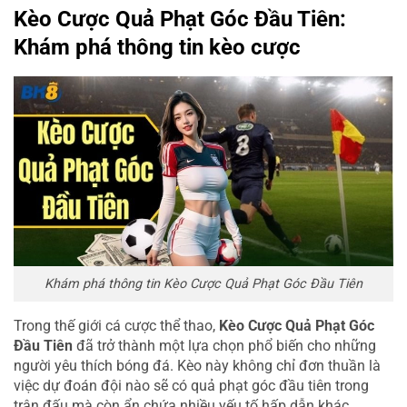
Kèo Cược Quả Phạt Góc Đầu Tiên:
Khám phá thông tin kèo cược
Khám phá thông tin Kèo Cược Quả Phạt Góc Đầu Tiên
Trong thế giới cá cược thể thao,
Kèo Cược Quả Phạt Góc
Đầu Tiên
đã trở thành một lựa chọn phổ biến cho những
người yêu thích bóng đá. Kèo này không chỉ đơn thuần là
việc dự đoán đội nào sẽ có quả phạt góc đầu tiên trong
trận đấu mà còn ẩn chứa nhiều yếu tố hấp dẫn khác.