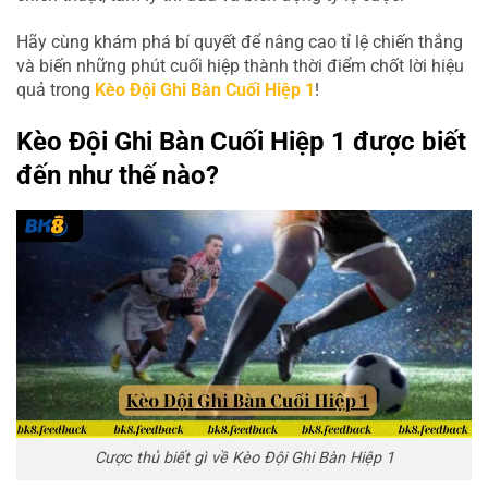
Hãy cùng khám phá bí quyết để nâng cao tỉ lệ chiến thắng
và biến những phút cuối hiệp thành thời điểm chốt lời hiệu
quả trong
Kèo Đội Ghi Bàn Cuối Hiệp 1
!
Kèo Đội Ghi Bàn Cuối Hiệp 1 được biết
đến như thế nào?
Cược thủ biết gì về Kèo Đội Ghi Bàn Hiệp 1