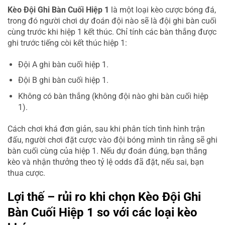
Kèo Đội Ghi Bàn Cuối Hiệp 1
là một loại kèo cược bóng đá,
trong đó người chơi dự đoán đội nào sẽ là đội ghi bàn cuối
cùng trước khi hiệp 1 kết thúc. Chỉ tính các bàn thắng được
ghi trước tiếng còi kết thúc hiệp 1:
Đội A ghi bàn cuối hiệp 1.
Đội B ghi bàn cuối hiệp 1.
Không có bàn thắng (không đội nào ghi bàn cuối hiệp
1).
Cách chơi khá đơn giản, sau khi phân tích tình hình trận
đấu, người chơi đặt cược vào đội bóng mình tin rằng sẽ ghi
bàn cuối cùng của hiệp 1. Nếu dự đoán đúng, bạn thắng
kèo và nhận thưởng theo tỷ lệ odds đã đặt, nếu sai, bạn
thua cược.
Lợi thế – rủi ro khi chọn Kèo Đội Ghi
Bàn Cuối Hiệp 1 so với các loại kèo