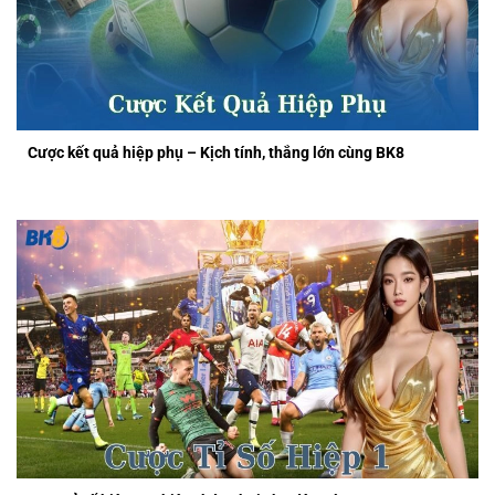
Cược kết quả hiệp phụ – Kịch tính, thắng lớn cùng BK8