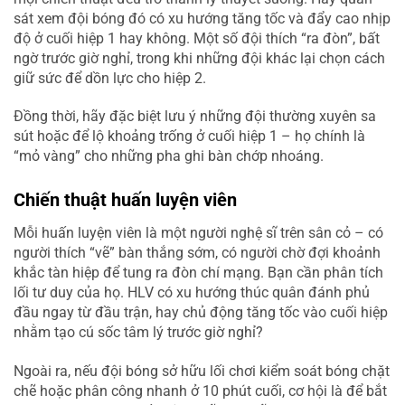
sát xem đội bóng đó có xu hướng tăng tốc và đẩy cao nhịp
độ ở cuối hiệp 1 hay không. Một số đội thích “ra đòn”, bất
ngờ trước giờ nghỉ, trong khi những đội khác lại chọn cách
giữ sức để dồn lực cho hiệp 2.
Đồng thời, hãy đặc biệt lưu ý những đội thường xuyên sa
sút hoặc để lộ khoảng trống ở cuối hiệp 1 – họ chính là
“mỏ vàng” cho những pha ghi bàn chớp nhoáng.
Chiến thuật huấn luyện viên
Mỗi huấn luyện viên là một người nghệ sĩ trên sân cỏ – có
người thích “vẽ” bàn thắng sớm, có người chờ đợi khoảnh
khắc tàn hiệp để tung ra đòn chí mạng. Bạn cần phân tích
lối tư duy của họ. HLV có xu hướng thúc quân đánh phủ
đầu ngay từ đầu trận, hay chủ động tăng tốc vào cuối hiệp
nhằm tạo cú sốc tâm lý trước giờ nghỉ?
Ngoài ra, nếu đội bóng sở hữu lối chơi kiểm soát bóng chặt
chẽ hoặc phân công nhanh ở 10 phút cuối, cơ hội là để bắt