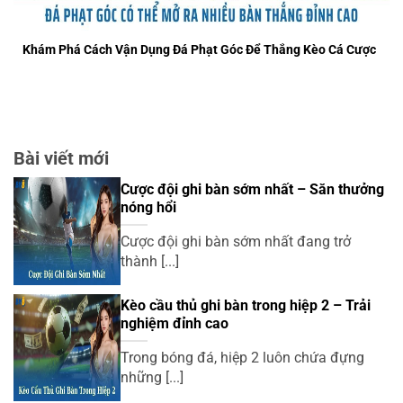
Khám Phá Cách Vận Dụng Đá Phạt Góc Để Thắng Kèo Cá Cược
Bài viết mới
Cược đội ghi bàn sớm nhất – Săn thưởng
nóng hổi
Cược đội ghi bàn sớm nhất đang trở
thành [...]
Kèo cầu thủ ghi bàn trong hiệp 2 – Trải
nghiệm đỉnh cao
Trong bóng đá, hiệp 2 luôn chứa đựng
những [...]