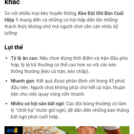
khác
So với nhiều loại kèo truyền thống,
Kèo Đội Ghi Bàn Cuối
Hiệp 1
mang đến cả những cơ hội hấp dẫn lẫn những
thách thức không nhỏ mà người chơi cần cân nhắc kỹ
lưỡng:
Lợi thế
Tỷ lệ ăn cao:
Nếu chọn đúng thời điểm và trận đấu phù
hợp, tỷ lệ trả thưởng có thể cao hơn so với các kèo
thông thường (kèo cả trận, kèo chấp).
Nhanh gọn
: Kết quả được phân định chỉ trong 45 phút
đầu tiên. Người chơi không phải chờ hết cả trận, thuận
tiện cho việc quay vòng vốn nhanh.
Nhiều cơ hội săn bất ngờ
: Các đội bóng thường có tâm
lý “chốt hạ” trước giờ nghỉ, dễ dẫn đến những bàn thắng
bất ngờ phút cuối hiệp.