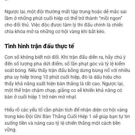
Ngược lại, một đội thường mất tập trung hoặc dễ mắc sai
lầm ở những phút cuối hiệp có thể trở thành “mồi ngon”
cho đối thủ. Việc độc được tâm lý thi đấu chính là chiếc
chìa khóa mở ra những cơ hội vàng khi bắt kèo.
Tình hình trận đấu thực tế
Con số không biết nói đối. Khi trận đấu diễn ra, hãy chú ý
đến số lượng pha dứt điểm, số lần phạt góc và tỷ lệ kiểm
soát bóng. Nếu thấy trận đấu bỗng dưng bùng nổ với nhiều
pha uy hiếp trong 10 phút cuối hiệp, đó là dấu hiệu cho
thấy khả năng xuất hiện bàn thắng là rất cao. Ngược lại,
một thế trận chậm chạp, giằng co sẽ khiến khả năng có
bàn ở cuối hiệp 1 trở nên mờ nhạt.
Hiểu rõ các yếu tố cần phân tích để nhận diện cơ hội vàng
trong kèo Đội Ghi Bàn Thắng Cuối Hiệp 1 sẽ giúp bạn tự tin
xuống tiền và nâng cao tỷ lệ chiến thắng một cách bền
vững.