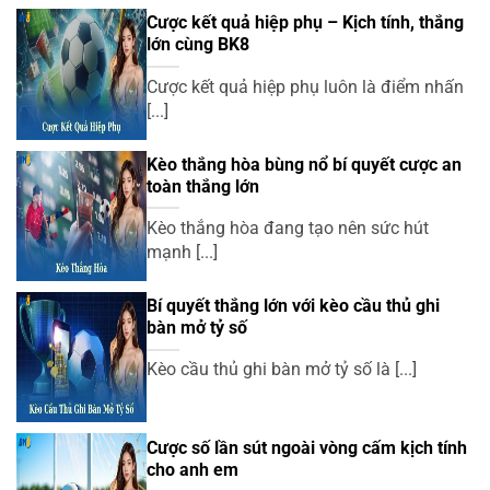
Cược kết quả hiệp phụ – Kịch tính, thắng
lớn cùng BK8
Cược kết quả hiệp phụ luôn là điểm nhấn
[...]
Kèo thắng hòa bùng nổ bí quyết cược an
toàn thắng lớn
Kèo thắng hòa đang tạo nên sức hút
mạnh [...]
Bí quyết thắng lớn với kèo cầu thủ ghi
bàn mở tỷ số
Kèo cầu thủ ghi bàn mở tỷ số là [...]
Cược số lần sút ngoài vòng cấm kịch tính
cho anh em