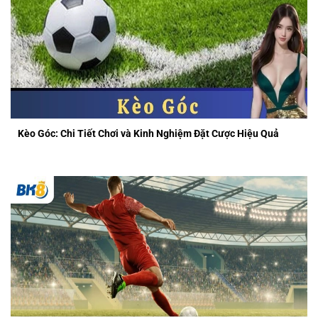
Kèo Góc: Chi Tiết Chơi và Kinh Nghiệm Đặt Cược Hiệu Quả