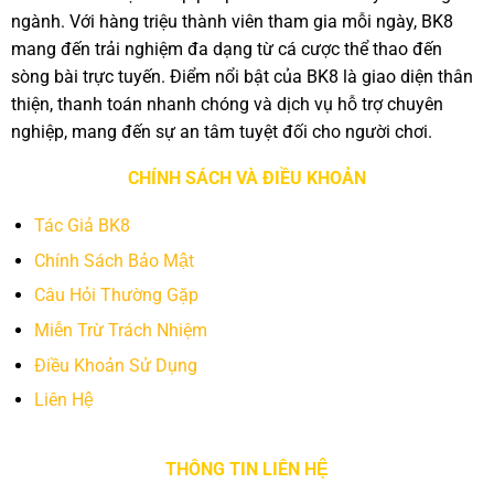
ngành. Với hàng triệu thành viên tham gia mỗi ngày, BK8
mang đến trải nghiệm đa dạng từ cá cược thể thao đến
sòng bài trực tuyến. Điểm nổi bật của BK8 là giao diện thân
thiện, thanh toán nhanh chóng và dịch vụ hỗ trợ chuyên
nghiệp, mang đến sự an tâm tuyệt đối cho người chơi.
CHÍNH SÁCH VÀ ĐIỀU KHOẢN
Tác Giả BK8
Chính Sách Bảo Mật
Câu Hỏi Thường Gặp
Miễn Trừ Trách Nhiệm
Điều Khoản Sử Dụng
Liên Hệ
THÔNG TIN LIÊN HỆ