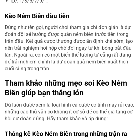
Lẻ
: 1/3/5/7/9/…
Kèo Ném Biên đầu tiên
Đúng như tên gọi, người chơi tham gia chỉ đơn giản là dự
đoán đội sẽ hưởng được quản ném biên trước tiên trong
trận đấu. Kết quả cược thường được ấn định khá sớm, tạo
nên trải nghiệm hồi hộp chờ đợi ngay từ khi bóng bắt đầu
lăn. Ngoài ra, còn có một biến thể tương tự cũng rất đáng
để trải nghiệm chính là dự đoán quả ném biên xuất hiện
cuối cùng trong trận.
Tham khảo những mẹo soi Kèo Ném
Biên giúp bạn thắng lớn
Dù luôn được xem là loại hình cá cược có tính may rủi cao,
những cao thủ vẫn có không ít cơ sở để có thể gia tăng cơ
hội dự đoán đúng. Hãy tham khảo và áp dụng:
Thống kê Kèo Ném Biên trong những trận ra