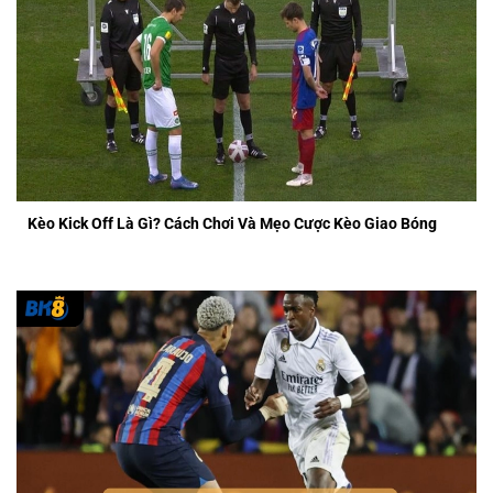
Kèo Kick Off Là Gì? Cách Chơi Và Mẹo Cược Kèo Giao Bóng