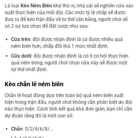
Là loại
Kèo Ném Biên
khá thú vị, nhà cái sẽ nghiên cứu xác
suất thực hiện của mỗi đội. Các mức tỷ lệ chấp sẽ được
đưa ra để kéo trận đấu về tư thế cân bằng, người chơi sẽ
có 2 sự lựa chọn để đặt cược như sau:
Cửa trên
: đội được nhận định là có được nhiều quả
ném biên hơn, chấp đối thủ 1 mức nhất định.
Cửa dưới
: đội được nhận định là có ít cơ hội thực hiện
quả ném bóng, người chơi chọn cửa này sẽ được một
lợi thế nhất định.
Kèo chẵn lẻ ném biên
Chẵn lẻ hoạt động dựa trên toàn bộ quả ném biên xuất
hiện trong trận đấu, người chơi không cần phân biệt do đội
nào thực hiện. Cách tính kết quả khá đơn giản, bạn chỉ cần
dự đoán rằng đó là một con số:
Chẵn
: 0/2/4/6/8/…