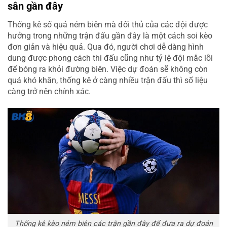
sân gần đây
Thống kê số quả ném biên mà đối thủ của các đội được
hưởng trong những trận đấu gần đây là một cách soi kèo
đơn giản và hiệu quả. Qua đó, người chơi dễ dàng hình
dung được phong cách thi đấu cũng như tỷ lệ đội mắc lỗi
để bóng ra khỏi đường biên. Việc dự đoán sẽ không còn
quá khó khăn, thống kê ở càng nhiều trận đấu thì số liệu
càng trở nên chính xác.
Thống kê kèo ném biên các trận gần đây để đưa ra dự đoán