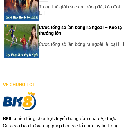
Trong thế giới cá cược bóng đá, kèo đội
[...]
Cược tổng số lần bóng ra ngoài – Kèo lạ
thưởng lớn
Cược tổng số lần bóng ra ngoài là loại [...]
VỀ CHÚNG TÔI
BK8
là nền tảng chơi trực tuyến hàng đầu châu Á, được
Curacao bảo trợ và cấp phép bởi các tổ chức uy tín trong