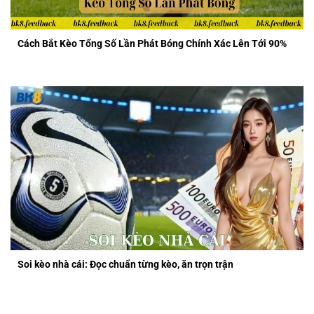
Cách Bắt Kèo Tổng Số Lần Phát Bóng Chính Xác Lên Tới 90%
Soi kèo nhà cái: Đọc chuẩn từng kèo, ăn trọn trận