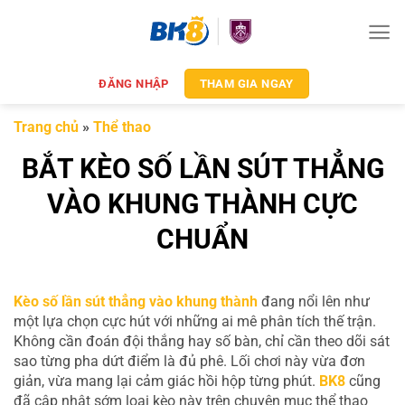
Chuyển
đến
nội
dung
ĐĂNG NHẬP
THAM GIA NGAY
Trang chủ
»
Thể thao
BẮT KÈO SỐ LẦN SÚT THẲNG
VÀO KHUNG THÀNH CỰC
CHUẨN
Kèo số lần sút thẳng vào khung thành
đang nổi lên như
một lựa chọn cực hút với những ai mê phân tích thế trận.
Không cần đoán đội thắng hay số bàn, chỉ cần theo dõi sát
sao từng pha dứt điểm là đủ phê. Lối chơi này vừa đơn
giản, vừa mang lại cảm giác hồi hộp từng phút.
BK8
cũng
đã cập nhật sớm loại kèo này trên chuyên mục thể thao