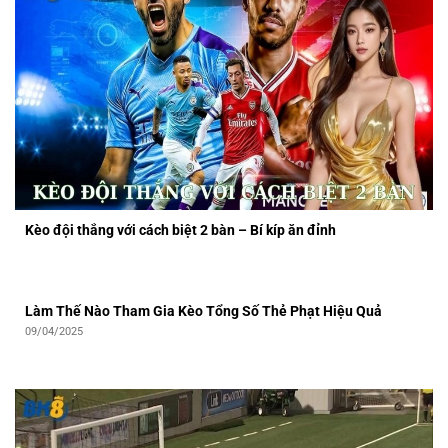
Kèo đội thắng với cách biệt 2 bàn – Bí kíp ăn đỉnh
Làm Thế Nào Tham Gia Kèo Tổng Số Thẻ Phạt Hiệu Quả
09/04/2025