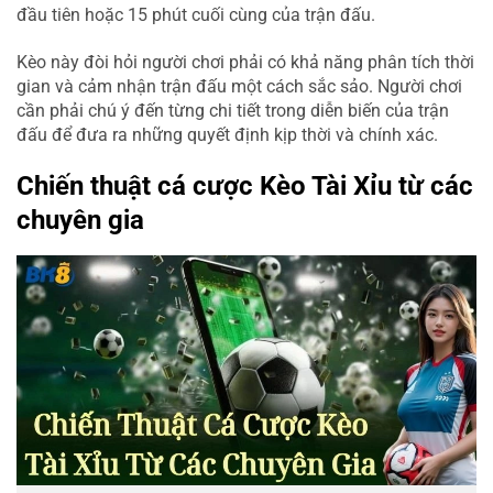
đầu tiên hoặc 15 phút cuối cùng của trận đấu.
Kèo này đòi hỏi người chơi phải có khả năng phân tích thời
gian và cảm nhận trận đấu một cách sắc sảo. Người chơi
cần phải chú ý đến từng chi tiết trong diễn biến của trận
đấu để đưa ra những quyết định kịp thời và chính xác.
Chiến thuật cá cược Kèo Tài Xỉu từ các
chuyên gia