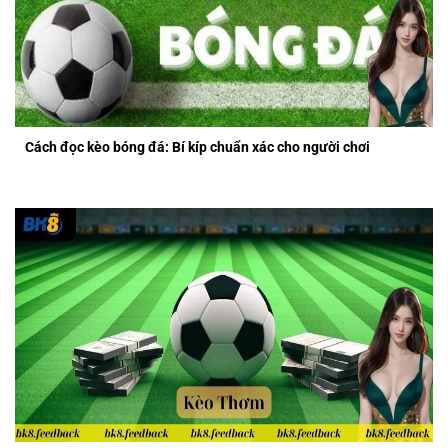
Cách đọc kèo bóng đá: Bí kíp chuẩn xác cho người chơi