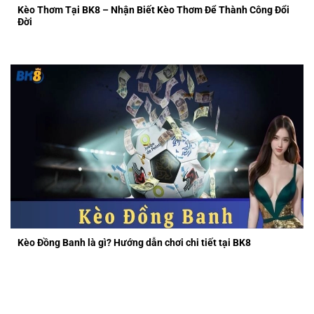
Kèo Thơm Tại BK8 – Nhận Biết Kèo Thơm Để Thành Công Đổi
Đời
Kèo Đồng Banh là gì? Hướng dẫn chơi chi tiết tại BK8