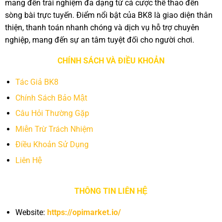
mang đến trải nghiệm đa dạng từ cá cược thể thao đến
sòng bài trực tuyến. Điểm nổi bật của BK8 là giao diện thân
thiện, thanh toán nhanh chóng và dịch vụ hỗ trợ chuyên
nghiệp, mang đến sự an tâm tuyệt đối cho người chơi.
CHÍNH SÁCH VÀ ĐIỀU KHOẢN
Tác Giả BK8
Chính Sách Bảo Mật
Câu Hỏi Thường Gặp
Miễn Trừ Trách Nhiệm
Điều Khoản Sử Dụng
Liên Hệ
THÔNG TIN LIÊN HỆ
Website:
https://opimarket.io/