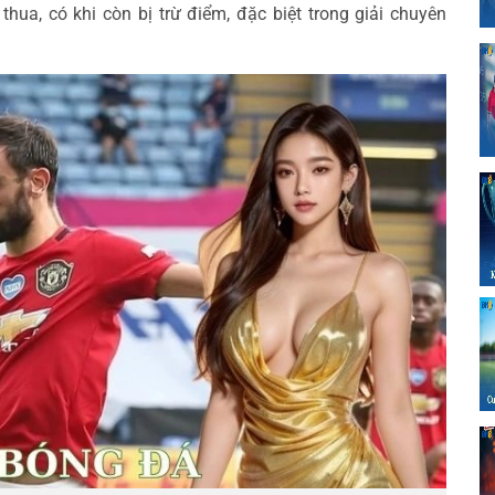
ua, có khi còn bị trừ điểm, đặc biệt trong giải chuyên