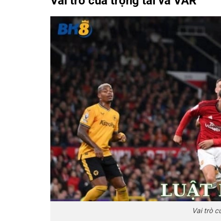
Vai trò của trọng tài và VAR
Vai trò c