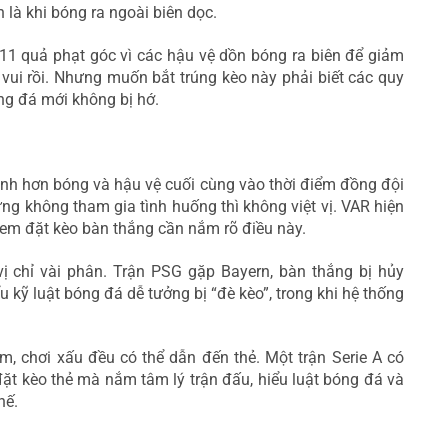
là khi bóng ra ngoài biên dọc.
 11 quả phạt góc vì các hậu vệ dồn bóng ra biên để giảm
ui rồi. Nhưng muốn bắt trúng kèo này phải biết các quy
óng đá mới không bị hớ.
ành hơn bóng và hậu vệ cuối cùng vào thời điểm đồng đội
g không tham gia tình huống thì không việt vị. VAR hiện
h em đặt kèo bàn thắng cần nắm rõ điều này.
vị chỉ vài phân. Trận PSG gặp Bayern, bàn thắng bị hủy
u kỹ luật bóng đá dễ tưởng bị “đè kèo”, trong khi hệ thống
m, chơi xấu đều có thể dẫn đến thẻ. Một trận Serie A có
i đặt kèo thẻ mà nắm tâm lý trận đấu, hiểu luật bóng đá và
hế.