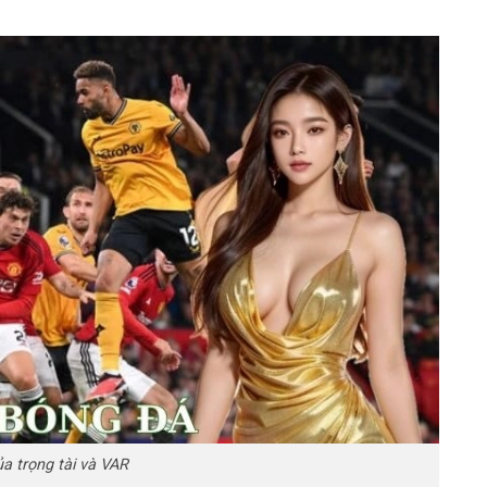
ủa trọng tài và VAR