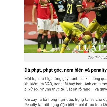
Các tình huố
Đá phạt, phạt góc, ném biên và penalty
Một trận La Liga từng gây tranh cãi khi bóng q
khi kiểm tra VAR, trọng tài huỷ bàn. Anh em cược
bị xử ép. Nhưng thực tế, luật rất rõ ràng – và quy
Khi xảy ra lỗi trong trận đấu, trọng tài sẽ cho độ
Penalty là một dạng đặc biệt – chỉ được trao kh