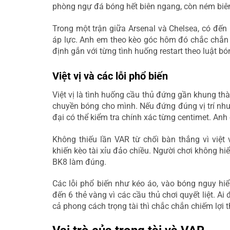
phòng ngự đá bóng hết biên ngang, còn ném biên 
Trong một trận giữa Arsenal và Chelsea, có đến
áp lực. Anh em theo kèo góc hôm đó chắc chắn v
định gắn với từng tình huống restart theo luật b
Việt vị và các lỗi phổ biến
Việt vị là tình huống cầu thủ đứng gần khung th
chuyền bóng cho mình. Nếu đứng đúng vị trí nhưn
đại có thể kiểm tra chính xác từng centimet. An
Không thiếu lần VAR từ chối bàn thắng vì việt 
khiến kèo tài xỉu đảo chiều. Người chơi không hiể
BK8 làm đúng.
Các lỗi phổ biến như kéo áo, vào bóng nguy hiể
đến 6 thẻ vàng vì các cầu thủ chơi quyết liệt. A
cả phong cách trọng tài thì chắc chắn chiếm lợi t