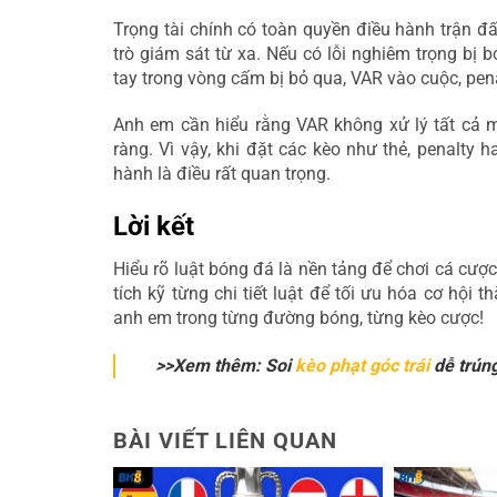
Trọng tài chính có toàn quyền điều hành trận đấ
trò giám sát từ xa. Nếu có lỗi nghiêm trọng bị 
tay trong vòng cấm bị bỏ qua, VAR vào cuộc, pen
Anh em cần hiểu rằng VAR không xử lý tất cả mọ
ràng. Vì vậy, khi đặt các kèo như thẻ, penalty
hành là điều rất quan trọng.
Lời kết
Hiểu rõ luật bóng đá là nền tảng để chơi cá cượ
tích kỹ từng chi tiết luật để tối ưu hóa cơ hội
anh em trong từng đường bóng, từng kèo cược!
>>Xem thêm: Soi
kèo phạt góc trái
dễ trúng
BÀI VIẾT LIÊN QUAN