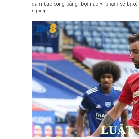
đảm bảo công bằng. Đội nào vi phạm sẽ bị xử th
nghiệp.