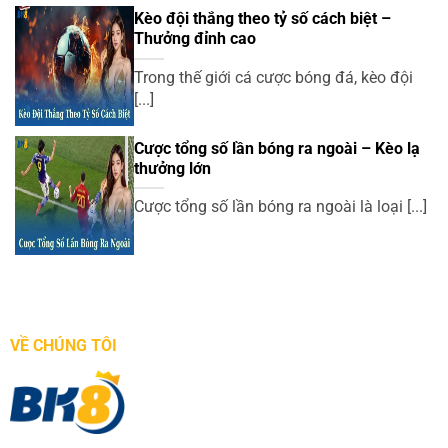
Kèo đội thắng theo tỷ số cách biệt –
Thưởng đỉnh cao
Trong thế giới cá cược bóng đá, kèo đội
[...]
Cược tổng số lần bóng ra ngoài – Kèo lạ
thưởng lớn
Cược tổng số lần bóng ra ngoài là loại [...]
VỀ CHÚNG TÔI