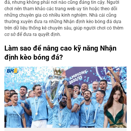
đá, nhưng không phải nơi nào cũng đáng tin cậy. Người
chơi nên tham khảo các trang web uy tín hoặc theo dõi
những chuyên gia có nhiều kinh nghiệm. Nhà cái cũng
thường xuyên đưa ra những Nhận định kèo bóng đá dựa
trên dữ liệu thống kê chuyên sâu, giúp người chơi có thêm
cơ sở để đưa ra quyết định.
Làm sao để nâng cao kỹ năng Nhận
định kèo bóng đá?