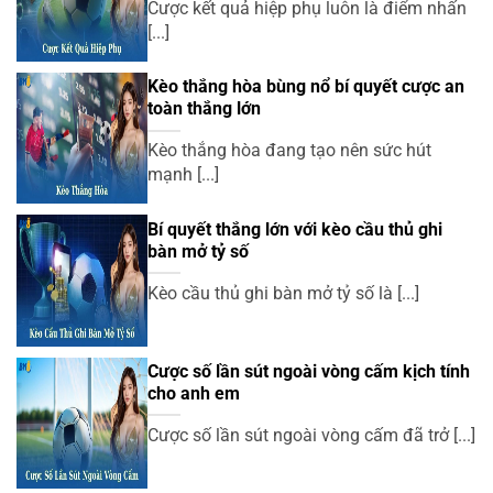
Cược kết quả hiệp phụ luôn là điểm nhấn
[...]
Kèo thắng hòa bùng nổ bí quyết cược an
toàn thắng lớn
Kèo thắng hòa đang tạo nên sức hút
mạnh [...]
Bí quyết thắng lớn với kèo cầu thủ ghi
bàn mở tỷ số
Kèo cầu thủ ghi bàn mở tỷ số là [...]
Cược số lần sút ngoài vòng cấm kịch tính
cho anh em
Cược số lần sút ngoài vòng cấm đã trở [...]