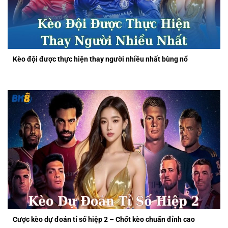
Kèo đội được thực hiện thay người nhiều nhất bùng nổ
Cược kèo dự đoán tỉ số hiệp 2 – Chốt kèo chuẩn đỉnh cao