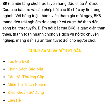
BK8
là nền tảng chơi trực tuyến hàng đầu châu Á, được
Curacao bảo trợ và cấp phép bởi các tổ chức uy tín trong
ngành. Với hàng triệu thành viên tham gia mỗi ngày, BK8
mang đến trải nghiệm đa dạng từ cá cược thể thao đến
sòng bài trực tuyến. Điểm nổi bật của BK8 là giao diện thân
thiện, thanh toán nhanh chóng và dịch vụ hỗ trợ chuyên
nghiệp, mang đến sự an tâm tuyệt đối cho người chơi.
CHÍNH SÁCH VÀ ĐIỀU KHOẢN
Tác Giả BK8
Chính Sách Bảo Mật
Câu Hỏi Thường Gặp
Miễn Trừ Trách Nhiệm
Điều Khoản Sử Dụng
Liên Hệ