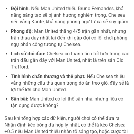
Đội hình:
Nếu Man United thiếu Bruno Fernandes, khả
năng sáng tạo sẽ bị ảnh hưởng nghiêm trọng. Chelsea
nếu vắng Kante, khả năng phòng ngự từ xa sẽ suy giảm.
Phong độ:
Man United thắng 4/5 trận gần nhất, nhưng
trận thua duy nhất lại đến khi gặp đội có lối chơi phòng
ngự phản công tương tự Chelsea.
Lịch sử đối đầu:
Chelsea có thành tích tốt hơn trong các
trận đấu gần đây với Man United, nhất là trên sân Old
Trafford.
Tình hình chấn thương và thẻ phạt:
Nếu Chelsea thiếu
vắng những cầu thủ quan trọng do án treo giò, đây sẽ là
lợi thế lớn cho Man United.
Sân bãi:
Man United có lợi thế sân nhà, nhưng liệu có
tận dụng được không?
Sau khi tổng hợp các dữ kiện, người chơi có thể đưa ra
Nhận định kèo bóng đá hợp lý nhất, có thể là kèo Chelsea
+0.5 nếu Man United thiếu nhân tố sáng tạo, hoặc cược tài