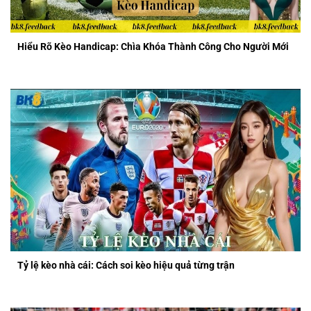
Hiểu Rõ Kèo Handicap: Chìa Khóa Thành Công Cho Người Mới
Tỷ lệ kèo nhà cái: Cách soi kèo hiệu quả từng trận