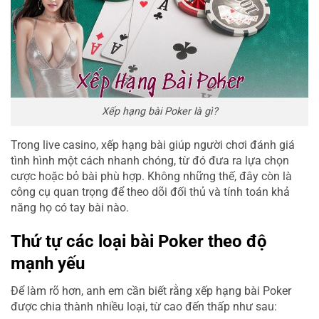
Xếp hạng bài Poker là gì?
Trong live casino, xếp hạng bài giúp người chơi đánh giá
tình hình một cách nhanh chóng, từ đó đưa ra lựa chọn
cược hoặc bỏ bài phù hợp. Không những thế, đây còn là
công cụ quan trọng để theo dõi đối thủ và tính toán khả
năng họ có tay bài nào.
Thứ tự các loại bài Poker theo độ
mạnh yếu
Để làm rõ hơn, anh em cần biết rằng xếp hạng bài Poker
được chia thành nhiều loại, từ cao đến thấp như sau: