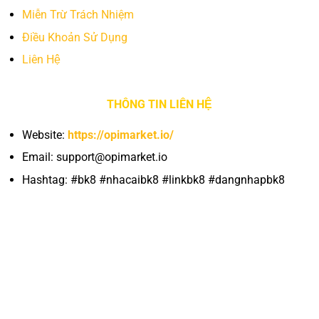
Miễn Trừ Trách Nhiệm
Điều Khoản Sử Dụng
Liên Hệ
THÔNG TIN LIÊN HỆ
Website:
https://opimarket.io/
Email: support
@opimarket.io
Hashtag:
#bk8 #nhacaibk8 #linkbk8 #dangnhapbk8