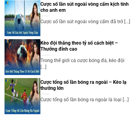
Cược số lần sút ngoài vòng cấm kịch tính
cho anh em
Cược số lần sút ngoài vòng cấm đã trở [...]
Kèo đội thắng theo tỷ số cách biệt –
Thưởng đỉnh cao
Trong thế giới cá cược bóng đá, kèo đội
[...]
Cược tổng số lần bóng ra ngoài – Kèo lạ
thưởng lớn
Cược tổng số lần bóng ra ngoài là loại [...]