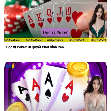
Đọc Vị Poker: Bí Quyết Chơi Đỉnh Cao