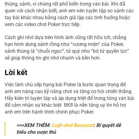
thùng, sảnh, vì chúng rất phổ biến trong ván bài. Khi đã
quen với cách nhận biết, anh em nên luyện tập so sánh các
tay bài khác nhau bằng cách giả lập các tình huống hoặc
xem các video chơi Poker trực tiếp.
Cách ghi nhớ dựa trên hình ảnh cũng rất hữu ích, chẳng
hạn hình dung sảnh rồng như “vương miện” của Poker,
sảnh thùng là “chuỗi ngọc”, tứ quý như “bộ tứ quyền lực”
sẽ giúp thông tin ghi nhớ nhanh và bền hơn.
Lời kết
Việc làm chủ xếp hạng bài Poker là bước quan trọng để
anh em nâng cao kỹ năng chơi và tăng cơ hội chiến thắng.
Hãy kiên trì luyện tập và áp dụng triệt để trong từng ván bài
để cảm nhận sự khác biệt. BK8 là nền tảng uy tín hỗ trợ
anh em trên hành trình chinh phục Poker.
>>>XEM THÊM:
Luật chơi Baccarat
: Bí quyết dễ
hiểu cho cược thủ