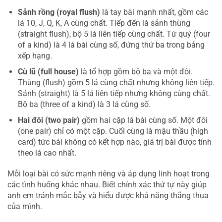
Sảnh rồng (royal flush)
là tay bài mạnh nhất, gồm các
lá 10, J, Q, K, A cùng chất. Tiếp đến là sảnh thùng
(straight flush), bộ 5 lá liên tiếp cùng chất. Tứ quý (four
of a kind) là 4 lá bài cùng số, đứng thứ ba trong bảng
xếp hạng.
Cù lũ (full house)
là tổ hợp gồm bộ ba và một đôi.
Thùng (flush) gồm 5 lá cùng chất nhưng không liên tiếp.
Sảnh (straight) là 5 lá liên tiếp nhưng không cùng chất.
Bộ ba (three of a kind) là 3 lá cùng số.
Hai đôi (two pair)
gồm hai cặp lá bài cùng số. Một đôi
(one pair) chỉ có một cặp. Cuối cùng là mậu thầu (high
card) tức bài không có kết hợp nào, giá trị bài được tính
theo lá cao nhất.
Mỗi loại bài có sức mạnh riêng và áp dụng linh hoạt trong
các tình huống khác nhau. Biết chính xác thứ tự này giúp
anh em tránh mắc bẫy và hiểu được khả năng thắng thua
của mình.