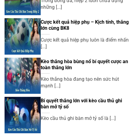
Trong bóng đá, hiệp 2 luôn chứa đựng
những [...]
Cược kết quả hiệp phụ – Kịch tính, thắng
lớn cùng BK8
Cược kết quả hiệp phụ luôn là điểm nhấn
[...]
Kèo thắng hòa bùng nổ bí quyết cược an
toàn thắng lớn
Kèo thắng hòa đang tạo nên sức hút
mạnh [...]
Bí quyết thắng lớn với kèo cầu thủ ghi
bàn mở tỷ số
Kèo cầu thủ ghi bàn mở tỷ số là [...]