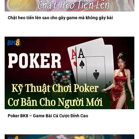
Chặt heo tiến lên sao cho gãy game mà không gãy bài
Poker BK8 – Game Bài Cá Cược Đỉnh Cao