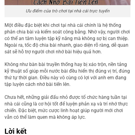
Ưu điểm của trò chơi tại nhà cái trực tuyến
Một điều đặc biệt khi chơi tại nhà cái chính là hệ thống
phân chia bài và kiểm soát công bằng. Nhờ vậy, người chơi
có thể an tâm luyện tập kỹ năng mà không sợ bị can thiệp.
Ngoài ra, tốc độ chia bài nhanh, giao diện rõ ràng, dễ quan
sát sẽ hỗ trợ người chơi nhớ bài hiệu quả hơn.
Không như bàn bài truyền thống hay bị xáo trộn, nền tảng
kỹ thuật số giúp mỗi nước bài đều hiển thị đúng vị trí, đúng
thứ tự thời gian. Điều này vô cùng có lợi với anh em đang
tập luyện cách nhớ bài tiến lên.
Chưa hết, những giải đấu nhỏ được tổ chức hàng tuần tại
nhà cái cũng là cơ hội tốt để luyện phản xạ và trí nhớ thực
chiến. Đặc biệt, mức cược linh hoạt giúp người mới chơi
vẫn có thể làm quen mà không áp lực.
Lời kết