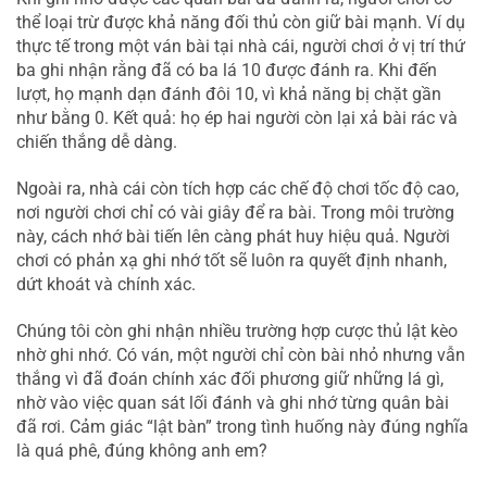
thể loại trừ được khả năng đối thủ còn giữ bài mạnh. Ví dụ
thực tế trong một ván bài tại nhà cái, người chơi ở vị trí thứ
ba ghi nhận rằng đã có ba lá 10 được đánh ra. Khi đến
lượt, họ mạnh dạn đánh đôi 10, vì khả năng bị chặt gần
như bằng 0. Kết quả: họ ép hai người còn lại xả bài rác và
chiến thắng dễ dàng.
Ngoài ra, nhà cái còn tích hợp các chế độ chơi tốc độ cao,
nơi người chơi chỉ có vài giây để ra bài. Trong môi trường
này, cách nhớ bài tiến lên càng phát huy hiệu quả. Người
chơi có phản xạ ghi nhớ tốt sẽ luôn ra quyết định nhanh,
dứt khoát và chính xác.
Chúng tôi còn ghi nhận nhiều trường hợp cược thủ lật kèo
nhờ ghi nhớ. Có ván, một người chỉ còn bài nhỏ nhưng vẫn
thắng vì đã đoán chính xác đối phương giữ những lá gì,
nhờ vào việc quan sát lối đánh và ghi nhớ từng quân bài
đã rơi. Cảm giác “lật bàn” trong tình huống này đúng nghĩa
là quá phê, đúng không anh em?