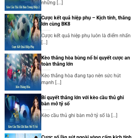
những [...]
Cược kết quả hiệp phụ – Kịch tính, thắng
lớn cùng BK8
Cược kết quả hiệp phụ luôn là điểm nhấn
[...]
Kèo thắng hòa bùng nổ bí quyết cược an
toàn thắng lớn
Kèo thắng hòa đang tạo nên sức hút
mạnh [...]
Bí quyết thắng lớn với kèo cầu thủ ghi
bàn mở tỷ số
Kèo cầu thủ ghi bàn mở tỷ số là [...]
Cược số lần sút ngoài vòng cấm kịch tính