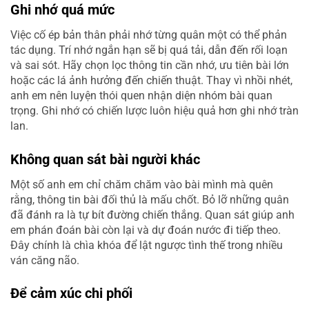
Ghi nhớ quá mức
Việc cố ép bản thân phải nhớ từng quân một có thể phản
tác dụng. Trí nhớ ngắn hạn sẽ bị quá tải, dẫn đến rối loạn
và sai sót. Hãy chọn lọc thông tin cần nhớ, ưu tiên bài lớn
hoặc các lá ảnh hưởng đến chiến thuật. Thay vì nhồi nhét,
anh em nên luyện thói quen nhận diện nhóm bài quan
trọng. Ghi nhớ có chiến lược luôn hiệu quả hơn ghi nhớ tràn
lan.
Không quan sát bài người khác
Một số anh em chỉ chăm chăm vào bài mình mà quên
rằng, thông tin bài đối thủ là mấu chốt. Bỏ lỡ những quân
đã đánh ra là tự bít đường chiến thắng. Quan sát giúp anh
em phán đoán bài còn lại và dự đoán nước đi tiếp theo.
Đây chính là chìa khóa để lật ngược tình thế trong nhiều
ván căng não.
Để cảm xúc chi phối