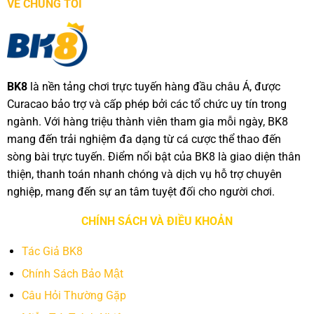
VỀ CHÚNG TÔI
BK8
là nền tảng chơi trực tuyến hàng đầu châu Á, được
Curacao bảo trợ và cấp phép bởi các tổ chức uy tín trong
ngành. Với hàng triệu thành viên tham gia mỗi ngày, BK8
mang đến trải nghiệm đa dạng từ cá cược thể thao đến
sòng bài trực tuyến. Điểm nổi bật của BK8 là giao diện thân
thiện, thanh toán nhanh chóng và dịch vụ hỗ trợ chuyên
nghiệp, mang đến sự an tâm tuyệt đối cho người chơi.
CHÍNH SÁCH VÀ ĐIỀU KHOẢN
Tác Giả BK8
Chính Sách Bảo Mật
Câu Hỏi Thường Gặp