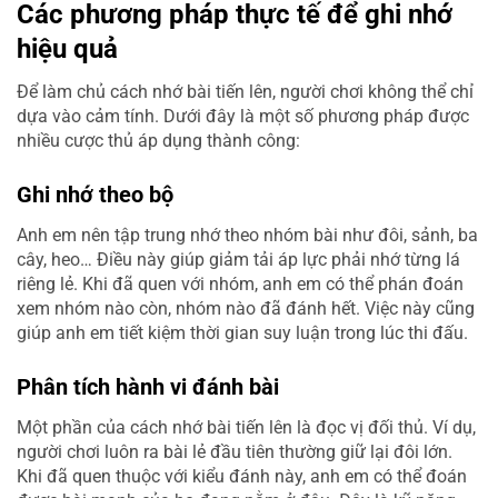
Các phương pháp thực tế để ghi nhớ
hiệu quả
Để làm chủ cách nhớ bài tiến lên, người chơi không thể chỉ
dựa vào cảm tính. Dưới đây là một số phương pháp được
nhiều cược thủ áp dụng thành công:
Ghi nhớ theo bộ
Anh em nên tập trung nhớ theo nhóm bài như đôi, sảnh, ba
cây, heo… Điều này giúp giảm tải áp lực phải nhớ từng lá
riêng lẻ. Khi đã quen với nhóm, anh em có thể phán đoán
xem nhóm nào còn, nhóm nào đã đánh hết. Việc này cũng
giúp anh em tiết kiệm thời gian suy luận trong lúc thi đấu.
Phân tích hành vi đánh bài
Một phần của cách nhớ bài tiến lên là đọc vị đối thủ. Ví dụ,
người chơi luôn ra bài lẻ đầu tiên thường giữ lại đôi lớn.
Khi đã quen thuộc với kiểu đánh này, anh em có thể đoán