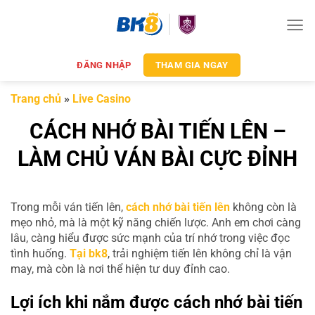
Chuyển
đến
nội
dung
ĐĂNG NHẬP
THAM GIA NGAY
Trang chủ
»
Live Casino
CÁCH NHỚ BÀI TIẾN LÊN –
LÀM CHỦ VÁN BÀI CỰC ĐỈNH
Trong mỗi ván tiến lên,
cách nhớ bài tiến lên
không còn là
mẹo nhỏ, mà là một kỹ năng chiến lược. Anh em chơi càng
lâu, càng hiểu được sức mạnh của trí nhớ trong việc đọc
tình huống.
Tại bk8
, trải nghiệm tiến lên không chỉ là vận
may, mà còn là nơi thể hiện tư duy đỉnh cao.
Lợi ích khi nắm được cách nhớ bài tiến