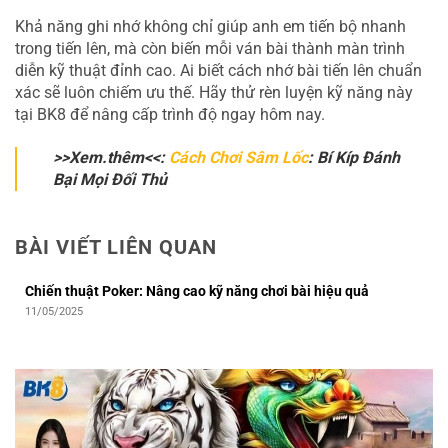
Khả năng ghi nhớ không chỉ giúp anh em tiến bộ nhanh
trong tiến lên, mà còn biến mỗi ván bài thành màn trình
diễn kỹ thuật đỉnh cao. Ai biết cách nhớ bài tiến lên chuẩn
xác sẽ luôn chiếm ưu thế. Hãy thử rèn luyện kỹ năng này
tại BK8 để nâng cấp trình độ ngay hôm nay.
>>Xem.thêm<<:
Cách Chơi Sâm Lốc
: Bí Kíp Đánh
Bại Mọi Đối Thủ
BÀI VIẾT LIÊN QUAN
Chiến thuật Poker: Nâng cao kỹ năng chơi bài hiệu quả
11/05/2025