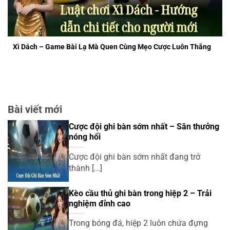
Xì Dách – Game Bài Lạ Mà Quen Cùng Mẹo Cược Luôn Thắng
Bài viết mới
Cược đội ghi bàn sớm nhất – Săn thưởng
nóng hổi
Cược đội ghi bàn sớm nhất đang trở
thành [...]
Kèo cầu thủ ghi bàn trong hiệp 2 – Trải
nghiệm đỉnh cao
Trong bóng đá, hiệp 2 luôn chứa đựng