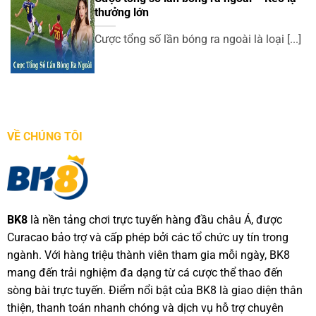
thưởng lớn
Cược tổng số lần bóng ra ngoài là loại [...]
VỀ CHÚNG TÔI
BK8
là nền tảng chơi trực tuyến hàng đầu châu Á, được
Curacao bảo trợ và cấp phép bởi các tổ chức uy tín trong
ngành. Với hàng triệu thành viên tham gia mỗi ngày, BK8
mang đến trải nghiệm đa dạng từ cá cược thể thao đến
sòng bài trực tuyến. Điểm nổi bật của BK8 là giao diện thân
thiện, thanh toán nhanh chóng và dịch vụ hỗ trợ chuyên