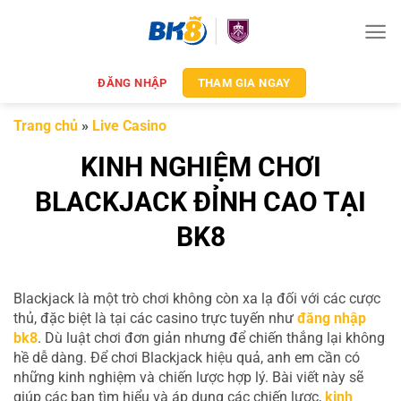
Chuyển
đến
nội
dung
ĐĂNG NHẬP
THAM GIA NGAY
Trang chủ
»
Live Casino
KINH NGHIỆM CHƠI
BLACKJACK ĐỈNH CAO TẠI
BK8
Blackjack là một trò chơi không còn xa lạ đối với các cược
thủ, đặc biệt là tại các casino trực tuyến như
đăng nhập
bk8
. Dù luật chơi đơn giản nhưng để chiến thắng lại không
hề dễ dàng. Để chơi Blackjack hiệu quả, anh em cần có
những kinh nghiệm và chiến lược hợp lý. Bài viết này sẽ
giúp các bạn tìm hiểu và áp dụng các chiến lược,
kinh