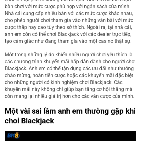
bàn chơi với mức cược phù hợp với ngân sách của mình.
Nhà cái cung cấp nhiều bàn với các mức cược khác nhau,
cho phép người chơi tham gia vào những ván bài với mức
cược thấp hay cao tùy theo sở thích. Ngoài ra, tại nhà cái,
anh em còn có thể chơi Blackjack với các dealer trực tiếp,
tạo cảm giác như đang tham gia vào một casino thật sự.
Một trong những lý do khiến nhiều người chơi yêu thích là
các chương trình khuyến mãi hấp dẫn dành cho người chơi
Blackjack. Anh em có thể tận dụng các ưu đãi như thưởng
chào mừng, hoàn tiền cược hoặc các khuyến mãi đặc biệt
cho những người có kinh nghiệm chơi Blackjack. Các
khuyến mãi này không chỉ giúp bạn tăng cơ hội thắng mà
còn mang lại nhiều giá trị hơn cho các ván cược của mình.
Một vài sai lầm anh em thường gặp khi
chơi Blackjack