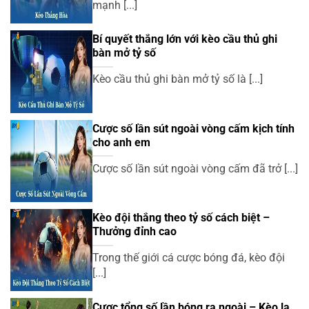
mạnh [...]
Bí quyết thắng lớn với kèo cầu thủ ghi
bàn mở tỷ số
Kèo cầu thủ ghi bàn mở tỷ số là [...]
Cược số lần sút ngoài vòng cấm kịch tính
cho anh em
Cược số lần sút ngoài vòng cấm đã trở [...]
Kèo đội thắng theo tỷ số cách biệt –
Thưởng đỉnh cao
Trong thế giới cá cược bóng đá, kèo đội
[...]
Cược tổng số lần bóng ra ngoài – Kèo lạ