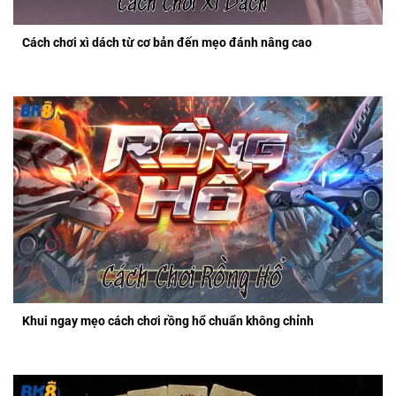
Cách chơi xì dách từ cơ bản đến mẹo đánh nâng cao
Khui ngay mẹo cách chơi rồng hổ chuẩn không chỉnh