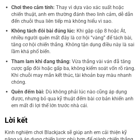
Chơi theo cảm tính:
Thay vì dựa vào xác suất hoặc
chiến thuật, anh em thường đánh theo linh cảm, dễ dẫn
đến chuỗi thua liên tiếp mà không hiểu vì sao.
Không tách đôi bài đúng lúc:
Khi gặp cặp 8 hoặc Át,
nhiều người quên mất đây là cơ hội “vàng” để tách bài,
tăng cơ hội chiến thắng. Không tận dụng điều này là sai
lầm khá phổ biến.
Tham lam khi đang thắng:
Vừa thắng vài ván đã tăng
cược gấp đôi hoặc gấp ba, không kiểm soát vốn rõ ràng.
Khi chuỗi may mắn kết thúc, tài khoản bay màu nhanh
chóng.
Quên đếm bài:
Dù không phải lúc nào cũng áp dụng
được, nhưng bỏ qua kỹ thuật đếm bài cơ bản khiến anh
em mất đi lợi thế lớn trước nhà cái.
Lời kết
Kinh nghiệm chơi Blackjack sẽ giúp anh em cải thiện kỹ
năng và áp dụng chiến lược phù hợp để giành chiến thắng.