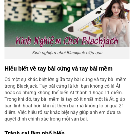
Kinh nghiệm chơi Blackjack hiệu quả
Hiểu biết về tay bài cứng và tay bài mềm
Có một sự khác biệt lớn giữa tay bài cứng và tay bài mềm
trong Blackjack. Tay bài cứng là khi bạn không có lá Át
hoặc có nhưng không thể biến Át thành 1 hoặc 11 điểm.
Trong khi đó, tay bài mềm là tay có ít nhất một lá Át, giúp
bạn linh hoạt hơn khi rút thêm bài mà không lo bị quá 21
điểm. Việc hiểu rõ sự khác biệt này giúp anh em đưa ra
quyết định chính xác trong mỗi ván bài.
Tránh sai lầm phổ biến