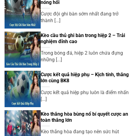
nóng hổi
Cược đội ghi bàn sớm nhất đang trở
thành [...]
Kèo cầu thủ ghi bàn trong hiệp 2 – Trải
nghiệm đỉnh cao
Trong bóng đá, hiệp 2 luôn chứa đựng
những [...]
Cược kết quả hiệp phụ – Kịch tính, thắng
lớn cùng BK8
Cược kết quả hiệp phụ luôn là điểm nhấn
[...]
Kèo thắng hòa bùng nổ bí quyết cược an
toàn thắng lớn
Kèo thắng hòa đang tạo nên sức hút