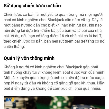
Sử dụng chiến lược cơ bản
Chiến lược cơ bản là một yếu tố quan trọng mà mọi người
chơi có kinh nghiệm chơi Blackjack cần nắm vững. Đây là
một bảng hướng dẫn cho biết khi nào nên rút bài, khi nào
nên dừng lại dựa trên điểm bài của bạn và lá bài của nhà
cái. Ví dụ, nếu bạn có tổng điểm 16 và nhà cái có lá bài 7,
theo chiến lược cơ bản, bạn nên rút thêm bài để tăng cơ hội
chiến thắng.
Quản lý vốn thông minh
Không ít người có kinh nghiệm chơi Blackjack gặp phải
tình huống cháy túi vì không kiểm soát được vốn của mình.
Một lời khuyên quan trọng là anh em nên đặt ra mức cược
hợp lý ngay từ đầu và không cố gắng gỡ gạc khi thua. Hãy
biết điểm dừng và không để cảm xúc chi phối quá nhiều.