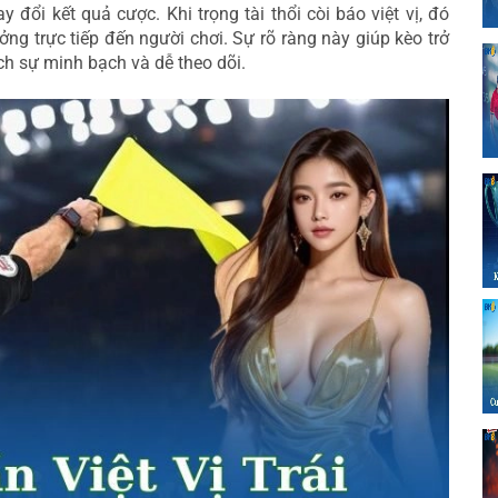
 đổi kết quả cược. Khi trọng tài thổi còi báo việt vị, đó
ng trực tiếp đến người chơi. Sự rõ ràng này giúp kèo trở
ch sự minh bạch và dễ theo dõi.