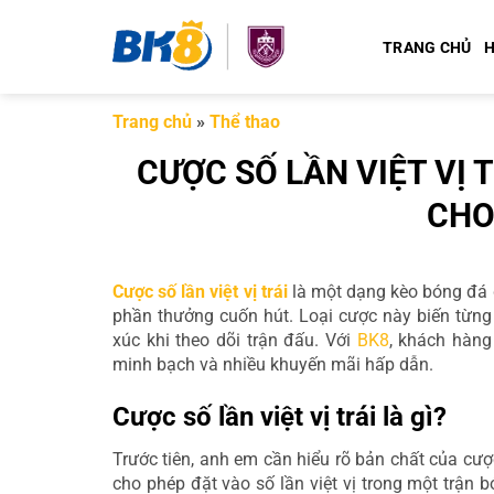
Chuyển
đến
TRANG CHỦ
H
nội
dung
Trang chủ
»
Thể thao
CƯỢC SỐ LẦN VIỆT VỊ 
CHO
Cược số lần việt vị trái
là một dạng kèo bóng đá 
phần thưởng cuốn hút. Loại cược này biến từng 
xúc khi theo dõi trận đấu. Với
BK8
, khách hàng
minh bạch và nhiều khuyến mãi hấp dẫn.
Cược số lần việt vị trái là gì?
Trước tiên, anh em cần hiểu rõ bản chất của cược 
cho phép đặt vào số lần việt vị trong một trận 