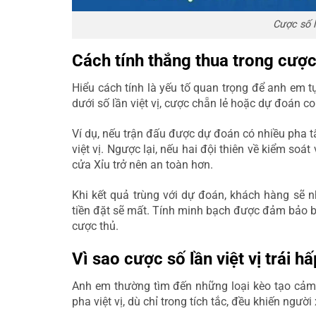
Cược số lầ
Cách tính thắng thua trong cược s
Hiểu cách tính là yếu tố quan trọng để anh em tự
dưới số lần việt vị, cược chẵn lẻ hoặc dự đoán co
Ví dụ, nếu trận đấu được dự đoán có nhiều pha t
việt vị. Ngược lại, nếu hai đội thiên về kiểm soát
cửa Xỉu trở nên an toàn hơn.
Khi kết quả trùng với dự đoán, khách hàng sẽ nh
tiền đặt sẽ mất. Tính minh bạch được đảm bảo bở
cược thủ.
Vì sao cược số lần việt vị trái h
Anh em thường tìm đến những loại kèo tạo cảm 
pha việt vị, dù chỉ trong tích tắc, đều khiến ngườ