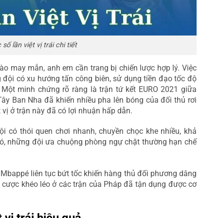
ố lần việt vị trái chi tiết
 vào may mắn, anh em cần trang bị chiến lược hợp lý. Việc
ng đội có xu hướng tấn công biên, sử dụng tiền đạo tốc độ
. Một minh chứng rõ ràng là trận tứ kết EURO 2021 giữa
Tây Ban Nha đã khiến nhiều pha lên bóng của đối thủ rơi
t vị ở trận này đã có lợi nhuận hấp dẫn.
đội có thói quen chơi nhanh, chuyền chọc khe nhiều, khả
i đó, những đội ưa chuộng phòng ngự chặt thường hạn chế
 Mbappé liên tục bứt tốc khiến hàng thủ đối phương dâng
đặt cược khéo léo ở các trận của Pháp đã tận dụng được cơ
 vị trái hiệu quả