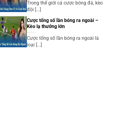
Trong thế giới cá cược bóng đá, kèo
đội [...]
Cược tổng số lần bóng ra ngoài –
Kèo lạ thưởng lớn
Cược tổng số lần bóng ra ngoài là
loại [...]