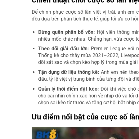
Để chinh phục cược số lần việt vị trái, anh em
đều dựa trên phân tích thực tế, giúp tối ưu cơ hội
Đừng quên phân bổ vốn:
Hội viên thông mi
nhiều mốc khác nhau. Chẳng hạn, vừa cược tổn
Theo dõi giải đấu lớn:
Premier League với nh
Thống kê cho thấy mùa 2021–2022, Liverpool l
dõi sát sao và chọn kèo hợp lý trong mùa giả
Tận dụng dữ liệu thống kê:
Anh em nên theo d
đấu, tỷ lệ việt vị trung bình của từng đội và đ
Quản lý thời điểm đặt kèo:
Đôi khi việc chờ 
cho cái nhìn chính xác hơn về nhịp độ và lối đ
chọn sai kèo từ trước và tăng cơ hội bắt nhịp đ
Ưu điểm nổi bật của cược số lần v