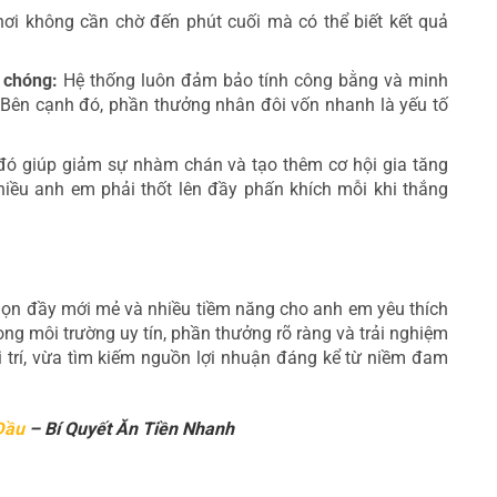
ơi không cần chờ đến phút cuối mà có thể biết kết quả
 chóng:
Hệ thống luôn đảm bảo tính công bằng và minh
 Bên cạnh đó, phần thưởng nhân đôi vốn nhanh là yếu tố
đó giúp giảm sự nhàm chán và tạo thêm cơ hội gia tăng
nhiều anh em phải thốt lên đầy phấn khích mỗi khi thắng
 chọn đầy mới mẻ và nhiều tiềm năng cho anh em yêu thích
ong môi trường uy tín, phần thưởng rõ ràng và trải nghiệm
ải trí, vừa tìm kiếm nguồn lợi nhuận đáng kể từ niềm đam
Đầu
– Bí Quyết Ăn Tiền Nhanh