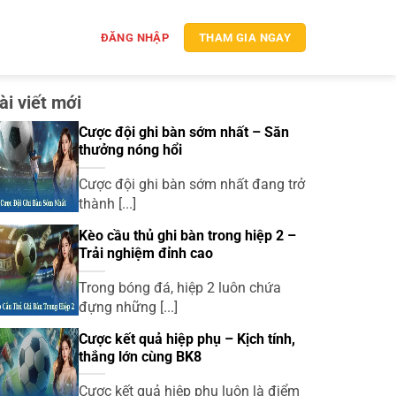
ĐĂNG NHẬP
THAM GIA NGAY
ài viết mới
Cược đội ghi bàn sớm nhất – Săn
thưởng nóng hổi
Cược đội ghi bàn sớm nhất đang trở
thành [...]
Kèo cầu thủ ghi bàn trong hiệp 2 –
Trải nghiệm đỉnh cao
Trong bóng đá, hiệp 2 luôn chứa
đựng những [...]
Cược kết quả hiệp phụ – Kịch tính,
thắng lớn cùng BK8
Cược kết quả hiệp phụ luôn là điểm