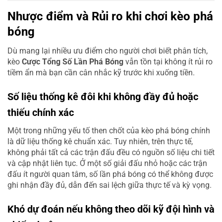
Nhược điểm và Rủi ro khi chơi kèo phá
bóng
Dù mang lại nhiều ưu điểm cho người chơi biết phân tích,
kèo
Cược Tổng Số Lần Phá Bóng
vẫn tồn tại không ít rủi ro
tiềm ẩn mà bạn cần cân nhắc kỹ trước khi xuống tiền.
Số liệu thống kê đôi khi không đầy đủ hoặc
thiếu chính xác
Một trong những yếu tố then chốt của kèo phá bóng chính
là dữ liệu thống kê chuẩn xác. Tuy nhiên, trên thực tế,
không phải tất cả các trận đấu đều có nguồn số liệu chi tiết
và cập nhật liên tục. Ở một số giải đấu nhỏ hoặc các trận
đấu ít người quan tâm, số lần phá bóng có thể không được
ghi nhận đầy đủ, dẫn đến sai lệch giữa thực tế và kỳ vọng.
Khó dự đoán nếu không theo dõi kỹ đội hình và