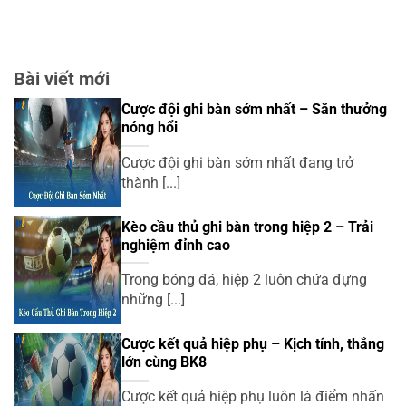
Bài viết mới
Cược đội ghi bàn sớm nhất – Săn thưởng
nóng hổi
Cược đội ghi bàn sớm nhất đang trở
thành [...]
Kèo cầu thủ ghi bàn trong hiệp 2 – Trải
nghiệm đỉnh cao
Trong bóng đá, hiệp 2 luôn chứa đựng
những [...]
Cược kết quả hiệp phụ – Kịch tính, thắng
lớn cùng BK8
Cược kết quả hiệp phụ luôn là điểm nhấn