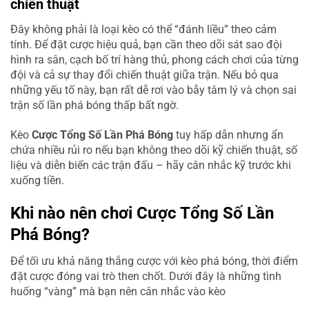
chiến thuật
Đây không phải là loại kèo có thể “đánh liều” theo cảm
tính. Để đặt cược hiệu quả, bạn cần theo dõi sát sao đội
hình ra sân, cạch bố trí hàng thủ, phong cách chơi của từng
đội và cả sự thay đổi chiến thuật giữa trận. Nếu bỏ qua
những yếu tố này, bạn rất dễ rơi vào bẫy tâm lý và chọn sai
trận số lần phá bóng thấp bất ngờ.
Kèo
Cược Tổng Số Lần Phá Bóng
tuy hấp dẫn nhưng ẩn
chứa nhiều rủi ro nếu bạn không theo dõi kỹ chiến thuật, số
liệu và diễn biến các trận đấu – hãy cân nhắc kỹ trước khi
xuống tiền.
Khi nào nên chơi Cược Tổng Số Lần
Phá Bóng?
Để tối ưu khả năng thắng cược với kèo phá bóng, thời điểm
đặt cược đóng vai trò then chốt. Dưới đây là những tình
huống “vàng” mà bạn nên cân nhắc vào kèo