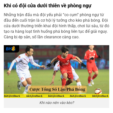
Khi có đội cửa dưới thiên về phòng ngự
Những trận đấu mà đội yếu phải “co cụm” phòng ngự từ
đầu đến cuối trận là cơ hội lý tưởng cho kèo phá bóng. Đội
cửa dưới thường triển khai đội hình thấp, chơi lùi sâu, từ đó
tạo ra hàng loạt tình huống phá bóng liên tục để giải nguy.
Càng bị ép sân, số lần clearance càng cao.
Khi nào nên vào kèo?