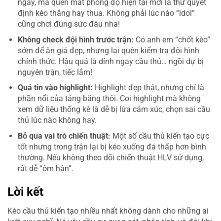
ngay, mà quên mất phong độ hiện tại mới là thứ quyết
định kèo thắng hay thua. Không phải lúc nào “idol”
cũng chơi đúng sức đâu nha!
Không check đội hình trước trận:
Có anh em “chốt kèo”
sớm để ăn giá đẹp, nhưng lại quên kiểm tra đội hình
chính thức. Hậu quả là dính ngay cầu thủ… ngồi dự bị
nguyên trận, tiếc lắm!
Quá tin vào highlight:
Highlight đẹp thật, nhưng chỉ là
phần nổi của tảng băng thôi. Coi highlight mà không
xem dữ liệu thống kê là dễ bị lừa cảm xúc, chọn sai cầu
thủ lúc nào không hay.
Bỏ qua vai trò chiến thuật:
Một số cầu thủ kiến tạo cực
tốt nhưng trong trận lại bị kéo xuống đá thấp hơn bình
thường. Nếu không theo dõi chiến thuật HLV sử dụng,
rất dễ “ôm hận”.
Lời kết
Kèo cầu thủ kiến tạo nhiều nhất không dành cho những ai