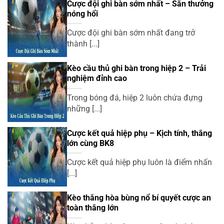
Cược đội ghi bàn sớm nhất – Săn thưởng
nóng hổi
Cược đội ghi bàn sớm nhất đang trở
thành [...]
Kèo cầu thủ ghi bàn trong hiệp 2 – Trải
nghiệm đỉnh cao
Trong bóng đá, hiệp 2 luôn chứa đựng
những [...]
Cược kết quả hiệp phụ – Kịch tính, thắng
lớn cùng BK8
Cược kết quả hiệp phụ luôn là điểm nhấn
[...]
Kèo thắng hòa bùng nổ bí quyết cược an
toàn thắng lớn