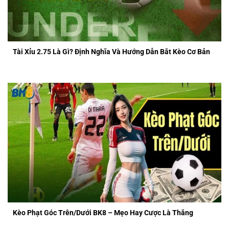
Tài Xỉu 2.75 Là Gì? Định Nghĩa Và Hướng Dẫn Bắt Kèo Cơ Bản
Kèo Phạt Góc Trên/Dưới BK8 – Mẹo Hay Cược Là Thắng