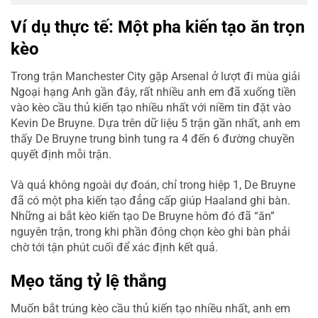
Ví dụ thực tế: Một pha kiến tạo ăn trọn
kèo
Trong trận Manchester City gặp Arsenal ở lượt đi mùa giải
Ngoại hạng Anh gần đây, rất nhiều anh em đã xuống tiền
vào kèo cầu thủ kiến tạo nhiều nhất với niềm tin đặt vào
Kevin De Bruyne. Dựa trên dữ liệu 5 trận gần nhất, anh em
thấy De Bruyne trung bình tung ra 4 đến 6 đường chuyền
quyết định mỗi trận.
Và quả không ngoài dự đoán, chỉ trong hiệp 1, De Bruyne
đã có một pha kiến tạo đẳng cấp giúp Haaland ghi bàn.
Những ai bắt kèo kiến tạo De Bruyne hôm đó đã “ăn”
nguyên trận, trong khi phần đông chọn kèo ghi bàn phải
chờ tới tận phút cuối để xác định kết quả.
Mẹo tăng tỷ lệ thắng
Muốn bắt trúng kèo cầu thủ kiến tạo nhiều nhất, anh em