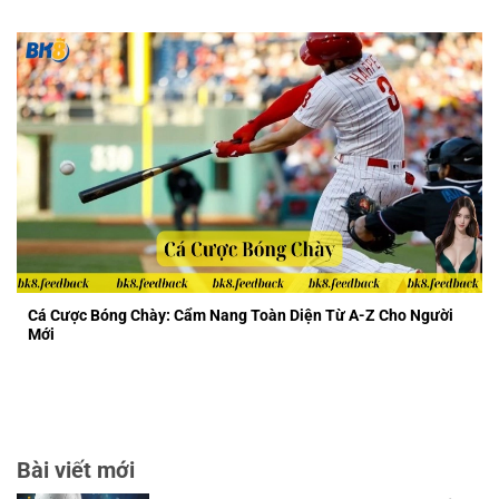
Cá Cược Bóng Chày: Cẩm Nang Toàn Diện Từ A-Z Cho Người
Mới
Bài viết mới