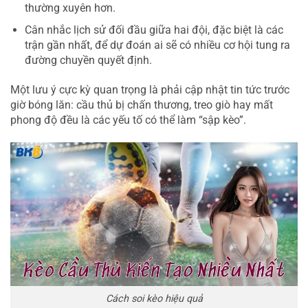
thường xuyên hơn.
Cân nhắc lịch sử đối đầu giữa hai đội, đặc biệt là các
trận gần nhất, để dự đoán ai sẽ có nhiều cơ hội tung ra
đường chuyền quyết định.
Một lưu ý cực kỳ quan trọng là phải cập nhật tin tức trước
giờ bóng lăn: cầu thủ bị chấn thương, treo giò hay mất
phong độ đều là các yếu tố có thể làm “sập kèo”.
Cách soi kèo hiệu quả