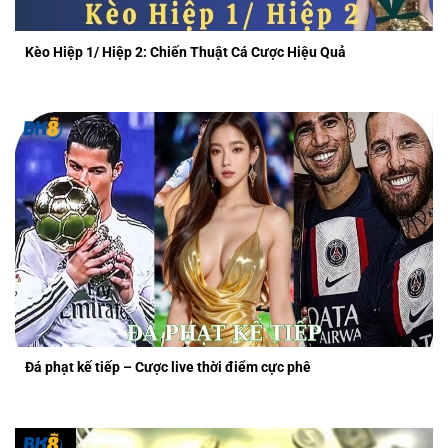
Kèo Hiệp 1/ Hiệp 2: Chiến Thuật Cá Cược Hiệu Quả
Đá phạt kế tiếp – Cược live thời điểm cực phê