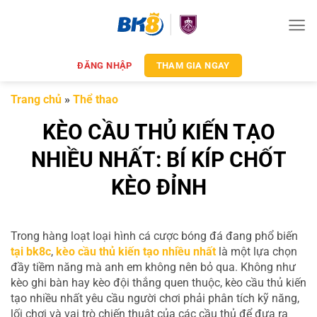
Chuyển
đến
nội
dung
ĐĂNG NHẬP
THAM GIA NGAY
Trang chủ
»
Thể thao
KÈO CẦU THỦ KIẾN TẠO
NHIỀU NHẤT: BÍ KÍP CHỐT
KÈO ĐỈNH
Trong hàng loạt loại hình cá cược bóng đá đang phổ biến
tại bk8c
,
kèo cầu thủ kiến tạo nhiều nhất
là một lựa chọn
đầy tiềm năng mà anh em không nên bỏ qua. Không như
kèo ghi bàn hay kèo đội thắng quen thuộc, kèo cầu thủ kiến
tạo nhiều nhất yêu cầu người chơi phải phân tích kỹ năng,
lối chơi và vai trò chiến thuật của các cầu thủ để đưa ra