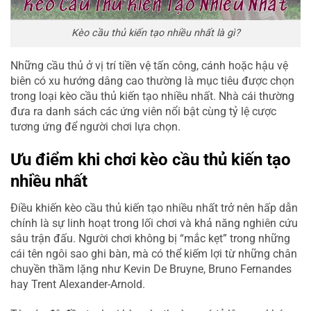
Kèo cầu thủ kiến tạo nhiều nhất là gì?
Những cầu thủ ở vị trí tiền vệ tấn công, cánh hoặc hậu vệ
biên có xu hướng dâng cao thường là mục tiêu được chọn
trong loại kèo cầu thủ kiến tạo nhiều nhất. Nhà cái thường
đưa ra danh sách các ứng viên nổi bật cùng tỷ lệ cược
tương ứng để người chơi lựa chọn.
Ưu điểm khi chơi kèo cầu thủ kiến tạo
nhiều nhất
Điều khiến kèo cầu thủ kiến tạo nhiều nhất trở nên hấp dẫn
chính là sự linh hoạt trong lối chơi và khả năng nghiên cứu
sâu trận đấu. Người chơi không bị “mắc kẹt” trong những
cái tên ngôi sao ghi bàn, mà có thể kiếm lợi từ những chân
chuyền thầm lặng như Kevin De Bruyne, Bruno Fernandes
hay Trent Alexander-Arnold.