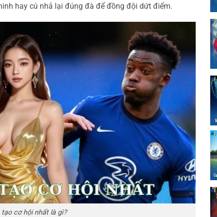
inh hay cú nhả lại đúng đà để đồng đội dứt điểm.
tạo cơ hội nhất là gì?