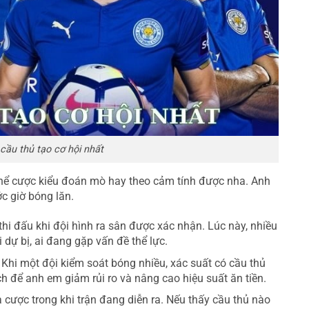
cầu thủ tạo cơ hội nhất
thể cược kiểu đoán mò hay theo cảm tính được nha. Anh
ớc giờ bóng lăn.
hi đấu khi đội hình ra sân được xác nhận. Lúc này, nhiều
i dự bị, ai đang gặp vấn đề thể lực.
Khi một đội kiểm soát bóng nhiều, xác suất có cầu thủ
ch để anh em giảm rủi ro và nâng cao hiệu suất ăn tiền.
 cược trong khi trận đang diễn ra. Nếu thấy cầu thủ nào