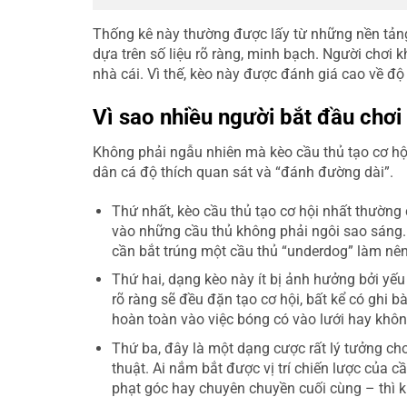
Thống kê này thường được lấy từ những nền tảng
dựa trên số liệu rõ ràng, minh bạch. Người chơi k
nhà cái. Vì thế, kèo này được đánh giá cao về độ 
Vì sao nhiều người bắt đầu chơi
Không phải ngẫu nhiên mà kèo cầu thủ tạo cơ hội
dân cá độ thích quan sát và “đánh đường dài”.
Thứ nhất, kèo cầu thủ tạo cơ hội nhất thường 
vào những cầu thủ không phải ngôi sao sáng. Kh
cần bắt trúng một cầu thủ “underdog” làm nên 
Thứ hai, dạng kèo này ít bị ảnh hưởng bởi yếu 
rõ ràng sẽ đều đặn tạo cơ hội, bất kể có ghi 
hoàn toàn vào việc bóng có vào lưới hay khôn
Thứ ba, đây là một dạng cược rất lý tưởng cho 
thuật. Ai nắm bắt được vị trí chiến lược của c
phạt góc hay chuyên chuyền cuối cùng – thì 