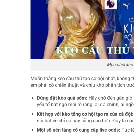
Mẹo chơi kèo 
Muốn thắng kèo cầu thủ tạo cơ hội nhất, không 
em phải có chiến thuật và chịu khó phân tích trư
Đừng đặt kèo quá sớm:
Hãy chờ đến gần giờ t
yếu tố bất ngờ mới rõ ràng: ai đá chính, ai ngồ
Kết hợp với kèo tổng cơ hội tạo ra của cả đội:
nổi bật về chỉ số này cũng cao hơn. Đây là cá
Một số nền tảng có cung cấp live odds:
Tức là