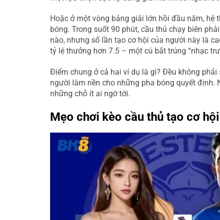
Hoặc ở một vòng bảng giải lớn hồi đầu năm, hệ t
bóng. Trong suốt 90 phút, cầu thủ chạy biên phải
nào, nhưng số lần tạo cơ hội của người này là c
tỷ lệ thưởng hơn 7.5 – một cú bắt trúng “nhạc tr
Điểm chung ở cả hai ví dụ là gì? Đều không phải 
người làm nền cho những pha bóng quyết định. N
những chỗ ít ai ngờ tới.
Mẹo chơi kèo cầu thủ tạo cơ hội