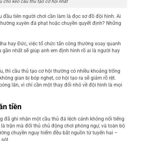
ủ cho kèo cầu thủ tạo cơ hội nhất
u đầu tiên người chơi cần làm là đọc sơ đồ đội hình. Ai
ời thường xuyên đá phạt hoặc chuyền quyết định? Những
Nha hay Đức, việc tổ chức tấn công thường xoay quanh
 gần nhất sẽ giúp anh em định hình rõ ai là người hay
ếu, thì cầu thủ tạo cơ hội thường có nhiều khoảng trống
không gian bị bóp nghẹt, cơ hội tạo ra sẽ giảm rõ rệt.
óng lăn, vì chỉ cần một thay đổi nhỏ về đội hình là mọi
ăn tiền
ng đã ghi nhận một cầu thủ đá lệch cánh không nổi tiếng
Đó là trận mà đối thủ chủ động chơi phòng ngự, và toàn bộ
đường chuyền nguy hiểm đều bắt nguồn từ tuyến hai –
 sót.