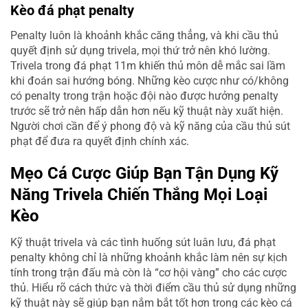
Kèo đá phạt penalty
Penalty luôn là khoảnh khắc căng thẳng, và khi cầu thủ
quyết định sử dụng trivela, mọi thứ trở nên khó lường.
Trivela trong đá phạt 11m khiến thủ môn dễ mắc sai lầm
khi đoán sai hướng bóng. Những kèo cược như có/không
có penalty trong trận hoặc đội nào được hưởng penalty
trước sẽ trở nên hấp dẫn hơn nếu kỹ thuật này xuất hiện.
Người chơi cần để ý phong độ và kỹ năng của cầu thủ sút
phạt để đưa ra quyết định chính xác.
Mẹo Cá Cược Giúp Bạn Tận Dụng Kỹ
Năng Trivela Chiến Thắng Mọi Loại
Kèo
Kỹ thuật trivela và các tình huống sút luân lưu, đá phạt
penalty không chỉ là những khoảnh khắc làm nên sự kịch
tính trong trận đấu mà còn là “cơ hội vàng” cho các cược
thủ. Hiểu rõ cách thức và thời điểm cầu thủ sử dụng những
kỹ thuật này sẽ giúp bạn nắm bắt tốt hơn trong các kèo cá