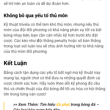
sẽ trở nên an toàn và dễ dự đoán hơn.
Không bỏ qua yếu tố thủ môn
Kỹ thuật trivela có thể làm khó thủ môn, nhưng nếu thủ
môn của đội đối phương có khả năng phản xạ tốt và bắt
bóng nhạy bén, bạn cần cân nhắc kỹ hơn trước khi đặt
cược. Các kèo như
đ
ội thắng penalty hoặc số bàn thắng
trong loạt sút luân lưu sẽ chịu ảnh hưởng lớn từ khả năng
của thủ môn đối phương.
Kết Luận
Bằng cách tận dụng các yếu tố bất ngờ mà kỹ thuật này
mang lại, người chơi có thể đưa ra những quyết định cá
cược chính xác hơn. Hãy luôn theo dõi kỹ phong độ cầu
thủ và chiến thuật của đội bóng để tối ưu hóa cơ hội thắng
lớn trong từng ván cược!
>> Xem Thêm:
Tìm hiểu
đá phạt
trong bóng đá –
Các loại kèo cược hấp dẫn