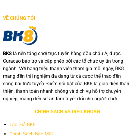
VỀ CHÚNG TÔI
BK8
là nền tảng chơi trực tuyến hàng đầu châu Á, được
Curacao bảo trợ và cấp phép bởi các tổ chức uy tín trong
ngành. Với hàng triệu thành viên tham gia mỗi ngày, BK8
mang đến trải nghiệm đa dạng từ cá cược thể thao đến
sòng bài trực tuyến. Điểm nổi bật của BK8 là giao diện thân
thiện, thanh toán nhanh chóng và dịch vụ hỗ trợ chuyên
nghiệp, mang đến sự an tâm tuyệt đối cho người chơi.
CHÍNH SÁCH VÀ ĐIỀU KHOẢN
Tác Giả BK8
Chính Sách Bảo Mật