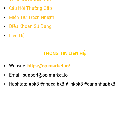
Câu Hỏi Thường Gặp
Miễn Trừ Trách Nhiệm
Điều Khoản Sử Dụng
Liên Hệ
THÔNG TIN LIÊN HỆ
Website:
https://opimarket.io/
Email: support
@opimarket.io
Hashtag:
#bk8 #nhacaibk8 #linkbk8 #dangnhapbk8