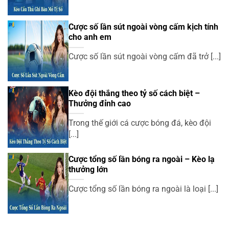
Cược số lần sút ngoài vòng cấm kịch tính
cho anh em
Cược số lần sút ngoài vòng cấm đã trở [...]
Kèo đội thắng theo tỷ số cách biệt –
Thưởng đỉnh cao
Trong thế giới cá cược bóng đá, kèo đội
[...]
Cược tổng số lần bóng ra ngoài – Kèo lạ
thưởng lớn
Cược tổng số lần bóng ra ngoài là loại [...]