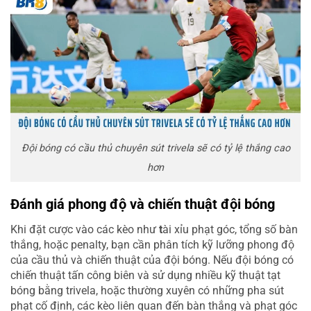
Đội bóng có cầu thủ chuyên sút trivela sẽ có tỷ lệ thắng cao
hơn
Đánh giá phong độ và chiến thuật đội bóng
Khi đặt cược vào các kèo như
t
ài xỉu phạt góc, tổng số bàn
thắng, hoặc penalty, bạn cần phân tích kỹ lưỡng phong độ
của cầu thủ và chiến thuật của đội bóng. Nếu đội bóng có
chiến thuật tấn công biên và sử dụng nhiều kỹ thuật tạt
bóng bằng trivela, hoặc thường xuyên có những pha sút
phạt cố định, các kèo liên quan đến bàn thắng và phạt góc