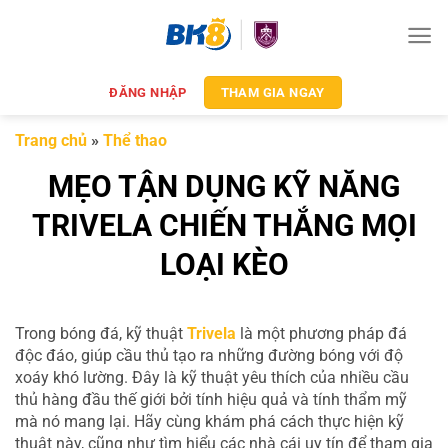
Chuyển
đến
nội
dung
ĐĂNG NHẬP
THAM GIA NGAY
Trang chủ
»
Thể thao
MẸO TẬN DỤNG KỸ NĂNG
TRIVELA CHIẾN THẮNG MỌI
LOẠI KÈO
Trong bóng đá, kỹ thuật
Trivela
là một phương pháp đá
độc đáo, giúp cầu thủ tạo ra những đường bóng với độ
xoáy khó lường. Đây là kỹ thuật yêu thích của nhiều cầu
thủ hàng đầu thế giới bởi tính hiệu quả và tính thẩm mỹ
mà nó mang lại. Hãy cùng khám phá cách thực hiện kỹ
thuật này, cũng như tìm hiểu các nhà cái uy tín để tham gia