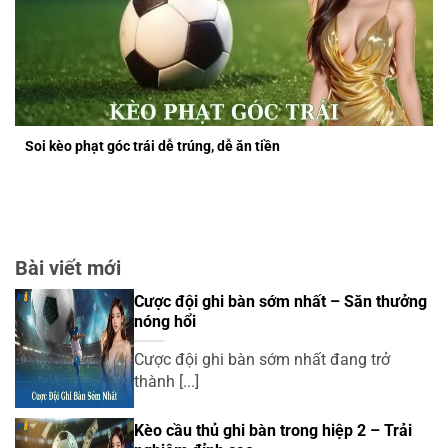
Soi kèo phạt góc trái dễ trúng, dễ ăn tiền
Bài viết mới
Cược đội ghi bàn sớm nhất – Săn thưởng
nóng hổi
Cược đội ghi bàn sớm nhất đang trở
thành [...]
Kèo cầu thủ ghi bàn trong hiệp 2 – Trải